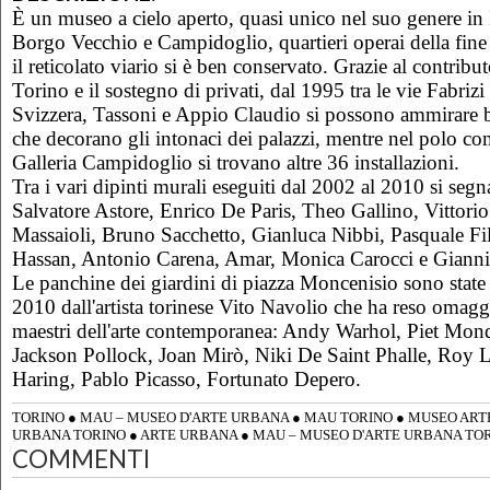
È un museo a cielo aperto, quasi unico nel suo genere in 
Borgo Vecchio e Campidoglio, quartieri operai della fine
il reticolato viario si è ben conservato. Grazie al contrib
Torino e il sostegno di privati, dal 1995 tra le vie Fabrizi 
Svizzera, Tassoni e Appio Claudio si possono ammirare 
che decorano gli intonaci dei palazzi, mentre nel polo co
Galleria Campidoglio si trovano altre 36 installazioni.
Tra i vari dipinti murali eseguiti dal 2002 al 2010 si segn
Salvatore Astore, Enrico De Paris, Theo Gallino, Vittori
Massaioli, Bruno Sacchetto, Gianluca Nibbi, Pasquale Fi
Hassan, Antonio Carena, Amar, Monica Carocci e Gianni
Le panchine dei giardini di piazza Moncenisio sono state 
2010 dall'artista torinese Vito Navolio che ha reso omagg
maestri dell'arte contemporanea: Andy Warhol, Piet Mon
Jackson Pollock, Joan Mirò, Niki De Saint Phalle, Roy L
Haring, Pablo Picasso, Fortunato Depero.
TORINO
●
MAU – MUSEO D'ARTE URBANA
●
MAU TORINO
●
MUSEO ART
URBANA TORINO
●
ARTE URBANA
●
MAU – MUSEO D'ARTE URBANA TO
COMMENTI