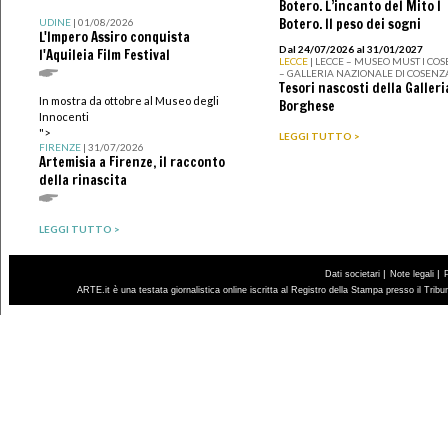
Botero. L’incanto del Mito I
Botero. Il peso dei sogni
UDINE
| 01/08/2026
L'Impero Assiro conquista
Dal 24/07/2026 al 31/01/2027
l'Aquileia Film Festival
LECCE
| LECCE – MUSEO MUST I CO
– GALLERIA NAZIONALE DI COSENZ
Tesori nascosti della Galleri
In mostra da ottobre al Museo degli
Borghese
Innocenti
">
LEGGI TUTTO >
FIRENZE
| 31/07/2026
Artemisia a Firenze, il racconto
della rinascita
LEGGI TUTTO >
|
|
Dati societari
Note legali
ARTE.it è una testata giornalistica online iscritta al Registro della Stampa presso il Trib