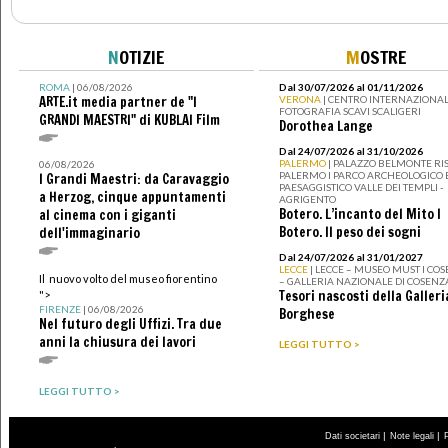
N
OTIZIE
M
OSTRE
ROMA
| 06/08/2026
Dal 30/07/2026 al 01/11/2026
ARTE.it media partner de "I
VERONA
| CENTRO INTERNAZIONAL
FOTOGRAFIA SCAVI SCALIGERI
GRANDI MAESTRI" di KUBLAI Film
Dorothea Lange
Dal 24/07/2026 al 31/10/2026
PALERMO
| PALAZZO BELMONTE RIS
06/08/2026
PALERMO I PARCO ARCHEOLOGICO 
I Grandi Maestri: da Caravaggio
PAESAGGISTICO VALLE DEI TEMPLI -
a Herzog, cinque appuntamenti
AGRIGENTO
Botero. L’incanto del Mito I
al cinema con i giganti
Botero. Il peso dei sogni
dell'immaginario
Dal 24/07/2026 al 31/01/2027
LECCE
| LECCE – MUSEO MUST I CO
Il nuovo volto del museo fiorentino
– GALLERIA NAZIONALE DI COSENZ
Tesori nascosti della Galleri
">
FIRENZE
| 06/08/2026
Borghese
Nel futuro degli Uffizi. Tra due
anni la chiusura dei lavori
LEGGI TUTTO >
LEGGI TUTTO >
|
|
Dati societari
Note legali