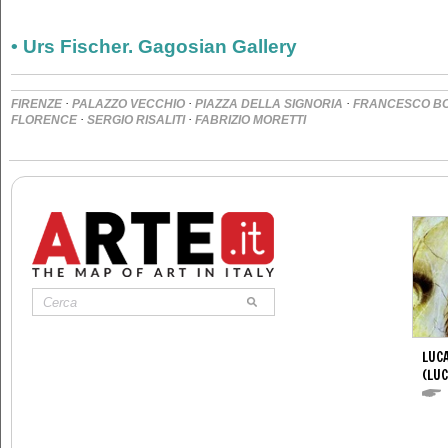
• Urs Fischer. Gagosian Gallery
·
·
·
FIRENZE
PALAZZO VECCHIO
PIAZZA DELLA SIGNORIA
FRANCESCO B
·
·
FLORENCE
SERGIO RISALITI
FABRIZIO MORETTI
LUCA
(LUC