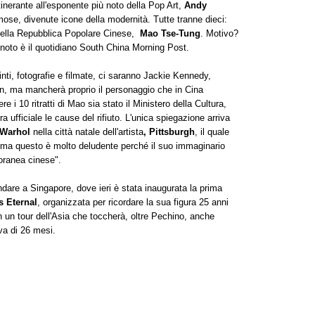
inerante all'esponente più noto della Pop Art,
Andy
mose, divenute icone della modernità. Tutte tranne dieci:
e della Repubblica Popolare Cinese,
Mao Tse-Tung
. Motivo?
lo noto è il quotidiano South China Morning Post.
nti, fotografie e filmate, ci saranno Jackie Kennedy,
n, ma mancherà proprio il personaggio che in Cina
i 10 ritratti di Mao sia stato il Ministero della Cultura,
ufficiale le cause del rifiuto. L'unica spiegazione arriva
Warhol
nella città natale dell'artista
, Pittsburgh
, il quale
 ma questo è molto deludente perché il suo immaginario
oranea cinese".
ndare a Singapore, dove ieri è stata inaugurata la prima
s Eternal
, organizzata per ricordare la sua figura 25 anni
n un tour dell'Asia che toccherà, oltre Pechino, anche
va di 26 mesi.