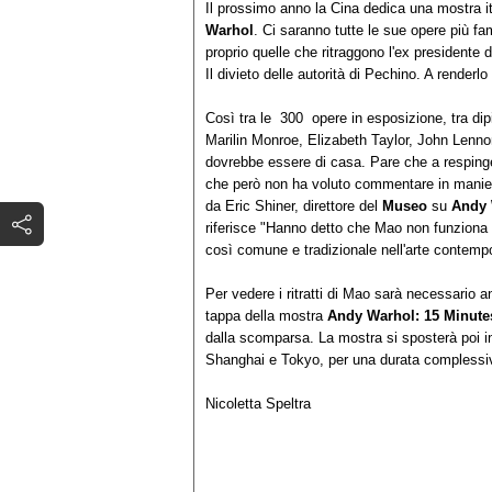
Il prossimo anno la Cina dedica una mostra it
Warhol
. Ci saranno tutte le sue opere più fa
proprio quelle che ritraggono l'ex president
Il divieto delle autorità di Pechino. A render
Così tra le 300 opere in esposizione, tra dipi
Marilin Monroe, Elizabeth Taylor, John Lenno
dovrebbe essere di casa. Pare che a respingere 
che però non ha voluto commentare in maniera 
da Eric Shiner, direttore del
Museo
su
Andy 
riferisce "Hanno detto che Mao non funziona
così comune e tradizionale nell'arte contemp
Per vedere i ritratti di Mao sarà necessario a
tappa della mostra
Andy Warhol: 15 Minute
dalla scomparsa. La mostra si sposterà poi i
Shanghai e Tokyo, per una durata complessi
Nicoletta Speltra