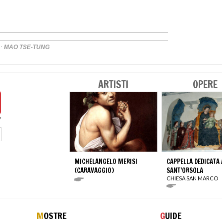
·
MAO TSE-TUNG
ARTISTI
OPERE
MICHELANGELO MERISI
CAPPELLA DEDICATA 
(CARAVAGGIO)
SANT’ORSOLA
CHIESA SAN MARCO
M
OSTRE
G
UIDE