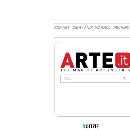
·
·
·
POP ART
CINA
ANDY WARHOL
PECHINO
N
OTIZIE