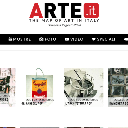
domenica 9 agosto 2026
MOSTRE
FOTO
VIDEO
SPECIALI
0:00:00
RSO LE
|
2001-06-15 00:00:00
|
2004-02-25 00:00:00
|
2006-03-2
GLI ANNI DEL POP
L’ARCHITETTURA POP
DA MONET A B