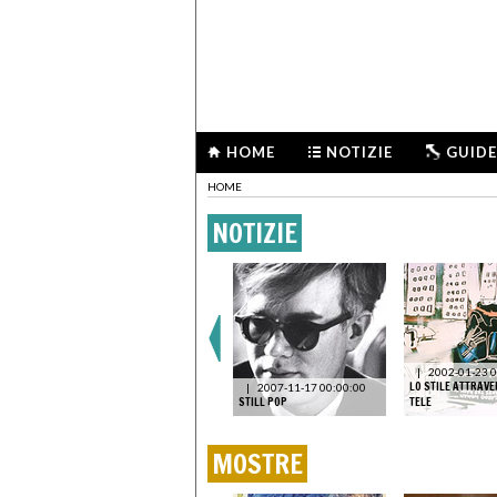
HOME
NOTIZIE
GUIDE
HOME
NOTIZIE
ROMA
|
2026-06-09
18:37:06
CARAVAGGIO VS.
CARAVAGGIO. UNA STORIA IN
22:38
|
2002-01-23 0
MPRE
MULTIPROPRIETÀ PER
LO STILE ATTRAVE
|
2007-11-17 00:00:00
L'ESTATE ROMANA
STILL POP
TELE
MOSTRE