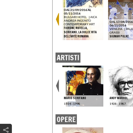
DAL 21/09/2016 AL
05/11/2016
DAL 10/07/2026 AL
BULGARI HOTEL
|
AICA
27/09/2026
ANDREA INGENITO
AQUILEIA
|
MUSEO
DAL 17/04/2016
CONTEMPORARY ART
U
ARCHEOLOGICO
06/11/2016
FIORONI, ROTELLA,
NAZIONALE DI AQUILEIA
VENEZIA
|
PAL
NE ET
CONTEMPORANEITÀ
SCHIFANO. LA DOLCE VITA
GRASSI
COSTANTE. POP ART
DELL'ARTE ROMANA
SIGMAR POLKE
ARTISTI
MARIO SCHIFANO
ANDY WARHOL
1934 - 1998
1928 - 1987
OPERE