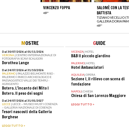
VINCENZO FOPPA
SALOMÈ CON LA TES
BATTISTA
TIZIANO VECELLIO (T
GALLERIA DORIA PAM
M
OSTRE
G
UIDE
Dal 30/07/2026 al 01/11/2026
VICENZA
|
HOTEL
VERONA
| CENTRO INTERNAZIONALE DI
B&B Il piccolo giardino
FOTOGRAFIA SCAVI SCALIGERI
Dorothea Lange
PALERMO
|
HOTEL
Hotel Ambasciatori
Dal 24/07/2026 al 31/10/2026
PALERMO
| PALAZZO BELMONTE RISO -
AQUILEIA
|
OPERA
PALERMO I PARCO ARCHEOLOGICO E
Sezione I, il rilievo con scena di
PAESAGGISTICO VALLE DEI TEMPLI -
fondazione
AGRIGENTO
Botero. L’incanto del Mito I
NAPOLI
|
CHIESA
Botero. Il peso dei sogni
Chiesa di San Lorenzo Maggiore
Dal 24/07/2026 al 31/01/2027
LECCE
| LECCE – MUSEO MUST I COSENZA
LEGGI TUTTO >
– GALLERIA NAZIONALE DI COSENZA
Tesori nascosti della Galleria
Borghese
LEGGI TUTTO >