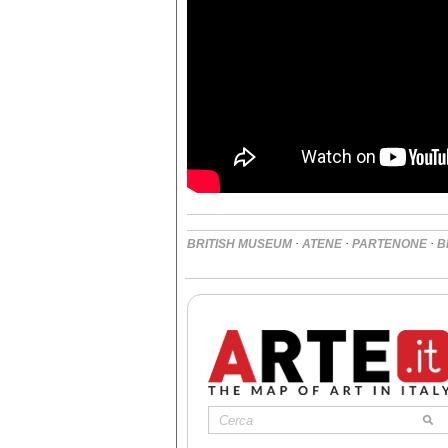
·
·
·
BRITISH MUSEUM
ATENE
PARTENONE
B