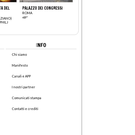
TA DEL
PALAZZO DEI CONGRESSI
ROMA
IZIANO)
PHILJ
I
NFO
Chi siamo
Manifesto
Canali e APP
I nostri partner
Comunicati stampa
Contatti e crediti