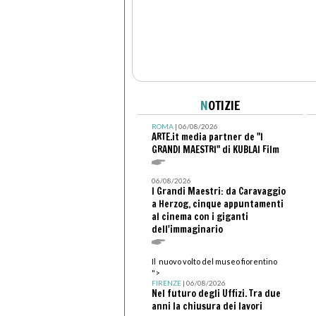
N
OTIZIE
ROMA
| 06/08/2026
ARTE.it media partner de "I
GRANDI MAESTRI" di KUBLAI Film
06/08/2026
I Grandi Maestri: da Caravaggio
a Herzog, cinque appuntamenti
al cinema con i giganti
dell'immaginario
Il nuovo volto del museo fiorentino
">
FIRENZE
| 06/08/2026
Nel futuro degli Uffizi. Tra due
anni la chiusura dei lavori