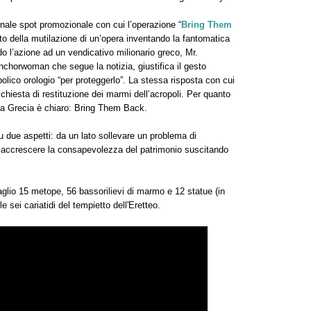
ginale spot promozionale con cui l’operazione “
Bring Them
icato della mutilazione di un’opera inventando la fantomatica
o l’azione ad un vendicativo milionario greco, Mr.
anchorwoman che segue la notizia, giustifica il gesto
lico orologio “per proteggerlo”. La stessa risposta con cui
ichiesta di restituzione dei marmi dell’acropoli. Per quanto
lla Grecia è chiaro: Bring Them Back.
u due aspetti: da un lato sollevare un problema di
tro accrescere la consapevolezza del patrimonio suscitando
.
glio 15 metope, 56 bassorilievi di marmo e 12 statue (in
le sei cariatidi del tempietto dell'Eretteo.