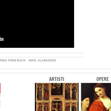
·
RING THEM BACK
AMAL ALAMUDDIN
ARTISTI
OPERE