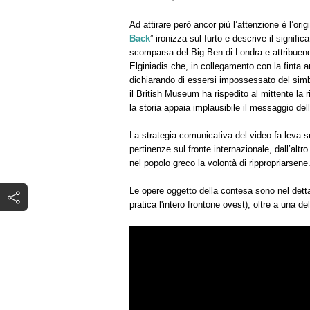
Ad attirare però ancor più l’attenzione è l’ori
Back
” ironizza sul furto e descrive il signif
scomparsa del Big Ben di Londra e attribuend
Elginiadis che, in collegamento con la finta 
dichiarando di essersi impossessato del simbo
il British Museum ha rispedito al mittente la r
la storia appaia implausibile il messaggio de
La strategia comunicativa del video fa leva s
pertinenze sul fronte internazionale, dall’al
nel popolo greco la volontà di rippropriarsene
Le opere oggetto della contesa sono nel detta
pratica l'intero frontone ovest), oltre a una del