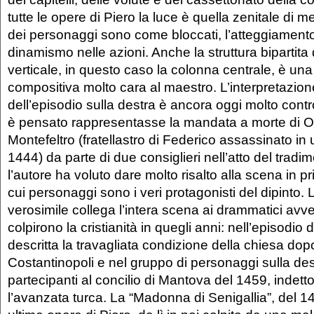
tutte le opere di Piero la luce è quella zenitale di 
dei personaggi sono come bloccati, l’atteggiament
dinamismo nelle azioni. Anche la struttura bipartit
verticale, in questo caso la colonna centrale, è una
compositiva molto cara al maestro. L’interpretazion
dell’episodio sulla destra è ancora oggi molto contr
è pensato rappresentasse la mandata a morte di 
Montefeltro (fratellastro di Federico assassinato in
1444) da parte di due consiglieri nell’atto del tradi
l’autore ha voluto dare molto risalto alla scena in p
cui personaggi sono i veri protagonisti del dipinto. L
verosimile collega l’intera scena ai drammatici avv
colpirono la cristianità in quegli anni: nell’episodio 
descritta la travagliata condizione della chiesa dop
Costantinopoli e nel gruppo di personaggi sulla des
partecipanti al concilio di Mantova del 1459, indett
l’avanzata turca. La “Madonna di Senigallia”, del 1