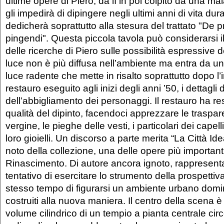
ultime opere di Piero, da lì in poi colpito da una mal
gli impedirà di dipingere negli ultimi anni di vita dura
dedicherà soprattutto alla stesura del trattato "De 
pingendi". Questa piccola tavola può considerarsi il
delle ricerche di Piero sulle possibilità espressive d
luce non è più diffusa nell’ambiente ma entra da un
luce radente che mette in risalto soprattutto dopo l’
restauro eseguito agli inizi degli anni ’50, i dettagli d
dell’abbigliamento dei personaggi. Il restauro ha rest
qualità del dipinto, facendoci apprezzare le traspar
vergine, le pieghe delle vesti, i particolari dei capell
loro gioielli. Un discorso a parte merita “La Città Idea
noto della collezione, una delle opere più importanti
Rinascimento. Di autore ancora ignoto, rappresenta
tentativo di esercitare lo strumento della prospettiva
stesso tempo di figurarsi un ambiente urbano domin
costruiti alla nuova maniera. Il centro della scena 
volume cilindrico di un tempio a pianta centrale ci