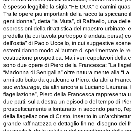
è spesso leggibile la sigla "FE DUX" e camini quasi 
Tra le opere più importanti della raccolta spiccano il 
gentildonna", detta “la Muta”, di Raffaello, una del
espressioni della ritrattistica del maestro urbinate, e
predella (la cui tavola purtroppo è andata persa) co
dell’ostia” di Paolo Uccello, in cui suggestive scene 
esterni danno modo all’autore di sperimentare le re
costruzione prospettica. Ma i veri capolavori della 
sono due opere di Piero della Francesca: “La flagel
“Madonna di Senigallia” oltre naturalmente alla “La C
anni attribuito da qualcuno a Piero, da altri a Franc
suo
entourage
, da altri ancora a Luciano Laurana.
flagellazione”, Piero della Francesca rappresenta 
due parti: sulla destra un episodio del tempo di Piero
prospetticamente allontanato in secondo piano, l’e
della flagellazione di Cristo, inserito in un’architett
grande raffinatezza e dettaglio fin nel disegno dei fr
dei capitelli, delle volute e del cassettonato della 