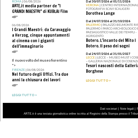
ROMA
| 06/08/2026
Dal 30/07/2026 al 01/11/2026
ARTE.it media partner de "I
VERONA
| CENTRO INTERNAZIONAL
FOTOGRAFIA SCAVI SCALIGERI
GRANDI MAESTRI" di KUBLAI Film
Dorothea Lange
Dal 24/07/2026 al 31/10/2026
PALERMO
| PALAZZO BELMONTE RIS
06/08/2026
PALERMO I PARCO ARCHEOLOGICO 
I Grandi Maestri: da Caravaggio
PAESAGGISTICO VALLE DEI TEMPLI -
a Herzog, cinque appuntamenti
AGRIGENTO
Botero. L’incanto del Mito I
al cinema con i giganti
Botero. Il peso dei sogni
dell'immaginario
Dal 24/07/2026 al 31/01/2027
LECCE
| LECCE – MUSEO MUST I CO
Il nuovo volto del museo fiorentino
– GALLERIA NAZIONALE DI COSENZ
Tesori nascosti della Galleri
">
FIRENZE
| 06/08/2026
Borghese
Nel futuro degli Uffizi. Tra due
anni la chiusura dei lavori
LEGGI TUTTO >
LEGGI TUTTO >
|
|
Dati societari
Note legali
ARTE.it è una testata giornalistica online iscritta al Registro della Stampa presso il Trib