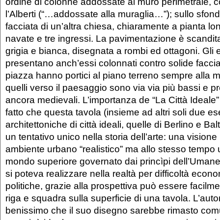
ordine di colonne addossate al muro perimetrale, 
l’Alberti (“…addossate alla muraglia…”); sullo sfond
facciata di un’altra chiesa, chiaramente a pianta lon
navate e tre ingressi. La pavimentazione è scandita
grigia e bianca, disegnata a rombi ed ottagoni. Gli ed
presentano anch’essi colonnati contro solide facciat
piazza hanno portici al piano terreno sempre alla ma
quelli verso il paesaggio sono via via più bassi e p
ancora medievali. L’importanza de “La Città Ideale
fatto che questa tavola (insieme ad altri soli due e
architettoniche di città ideali, quelle di Berlino e B
un tentativo unico nella storia dell’arte: una visione
ambiente urbano “realistico” ma allo stesso tempo 
mondo superiore governato dai princìpi dell’Uman
si poteva realizzare nella realtà per difficoltà econ
politiche, grazie alla prospettiva può essere facilm
riga e squadra sulla superficie di una tavola. L’aut
benissimo che il suo disegno sarebbe rimasto com