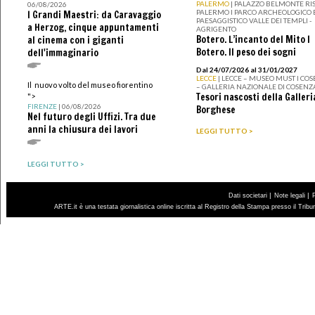
PALERMO
| PALAZZO BELMONTE RIS
06/08/2026
PALERMO I PARCO ARCHEOLOGICO 
I Grandi Maestri: da Caravaggio
PAESAGGISTICO VALLE DEI TEMPLI -
a Herzog, cinque appuntamenti
AGRIGENTO
Botero. L’incanto del Mito I
al cinema con i giganti
Botero. Il peso dei sogni
dell'immaginario
Dal 24/07/2026 al 31/01/2027
LECCE
| LECCE – MUSEO MUST I CO
Il nuovo volto del museo fiorentino
– GALLERIA NAZIONALE DI COSENZ
Tesori nascosti della Galleri
">
FIRENZE
| 06/08/2026
Borghese
Nel futuro degli Uffizi. Tra due
anni la chiusura dei lavori
LEGGI TUTTO >
LEGGI TUTTO >
|
|
Dati societari
Note legali
ARTE.it è una testata giornalistica online iscritta al Registro della Stampa presso il Trib