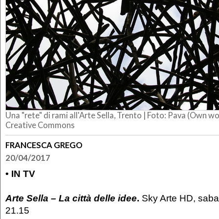
Una "rete" di rami all'Arte Sella, Trento | Foto: Pava (Own w
Creative Commons
FRANCESCA GREGO
20/04/2017
•
IN TV
Arte Sella – La città delle idee
.
Sky Arte HD, sabat
21.15