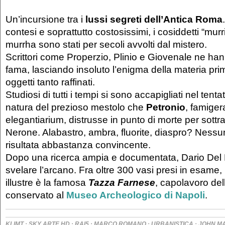
Un’incursione tra i
lussi segreti dell’Antica Roma
contesi e soprattutto costosissimi, i cosiddetti “murr
murrha sono stati per secoli avvolti dal mistero.
Scrittori come Properzio, Plinio e Giovenale ne ha
fama, lasciando insoluto l’enigma della materia pri
oggetti tanto raffinati.
Studiosi di tutti i tempi si sono accapigliati nel tenta
natura del prezioso mestolo che
Petronio
, famiger
elegantiarium, distrusse in punto di morte per sottrar
Nerone. Alabastro, ambra, fluorite, diaspro? Nessu
risultata abbastanza convincente.
Dopo una ricerca ampia e documentata, Dario Del 
svelare l’arcano. Fra oltre 300 vasi presi in esame,
illustre è la famosa
Tazza Farnese
, capolavoro dell
conservato al
Museo Archeologico di Napoli
.
·
·
·
·
·
KLIMT
SKY ARTE HD
RAI5
MARCO ROMANO
URBANISTICA
JOHN M