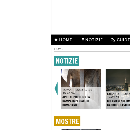
HOME
NOTIZIE
GUIDE
HOME
NOTIZIE
ROMA
|
2015-10-21
10:45:34
MILANO
|
2015
APRE AL PUBBLICO LA
14:02:57
RAMPA IMPERIALE DI
MILANO RENDE OM
DOMIZIANO
GABRIELE BASILI
MOSTRE