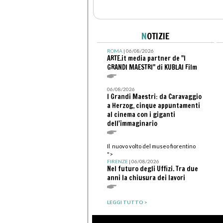
N
OTIZIE
ROMA
| 06/08/2026
ARTE.it media partner de "I
GRANDI MAESTRI" di KUBLAI Film
06/08/2026
I Grandi Maestri: da Caravaggio
a Herzog, cinque appuntamenti
al cinema con i giganti
dell'immaginario
Il nuovo volto del museo fiorentino
">
FIRENZE
| 06/08/2026
Nel futuro degli Uffizi. Tra due
anni la chiusura dei lavori
LEGGI TUTTO >