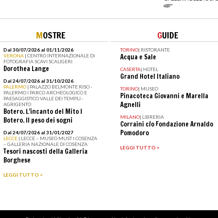
M
OSTRE
G
UIDE
Dal 30/07/2026 al 01/11/2026
TORINO
|
RISTORANTE
VERONA
| CENTRO INTERNAZIONALE DI
Acqua e Sale
FOTOGRAFIA SCAVI SCALIGERI
Dorothea Lange
CASERTA
|
HOTEL
Grand Hotel Italiano
Dal 24/07/2026 al 31/10/2026
PALERMO
| PALAZZO BELMONTE RISO -
TORINO
|
MUSEO
PALERMO I PARCO ARCHEOLOGICO E
Pinacoteca Giovanni e Marella
PAESAGGISTICO VALLE DEI TEMPLI -
Agnelli
AGRIGENTO
Botero. L’incanto del Mito I
MILANO
|
LIBRERIA
Botero. Il peso dei sogni
Corraini c/o Fondazione Arnaldo
Pomodoro
Dal 24/07/2026 al 31/01/2027
LECCE
| LECCE – MUSEO MUST I COSENZA
– GALLERIA NAZIONALE DI COSENZA
LEGGI TUTTO >
Tesori nascosti della Galleria
Borghese
LEGGI TUTTO >