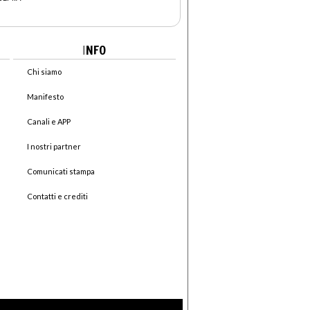
I
NFO
Chi siamo
Manifesto
Canali e APP
I nostri partner
Comunicati stampa
Contatti e crediti