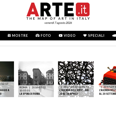
venerdì 7 agosto 2026
MOSTRE
FOTO
VIDEO
SPECIALI
-12-17
|
2017-04-20 12:06:01
|
2017-09-1
ROMA
|
2016-07-22
AGGIO A
L’AGENDA DELL’ARTE – DAL
L'AGENDA DELL'
10:05:01
CO
LA SPINA DI ROMA
20 AL 26 APRILE
AL 20 SETTEM