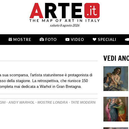
sabato 8 agosto 2026
MOSTRE
FOTO
VIDEO
SPECIALI
VEDI AN
 sua scomparsa, l'artista statunitense è protagonista di
so della stagione. La retrospettiva, che riunisce 150
iù completa mai dedicata a Warhol in Gran Bretagna.
·
·
·
GNI
ANDY WARHOL
MOSTRE LONDRA
TATE MODERN