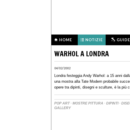
HOME
NOTIZIE
GUIDE
WARHOL A LONDRA
04/02/2002
Londra festeggia Andy Warhol: a 15 anni dalla
una mostra alla Tate Modern probabile succes
opere tra dipinti, disegni e sculture, è la p
·
·
·
POP ART
MOSTRE PITTURA
DIPINTI
DISE
GALLERY