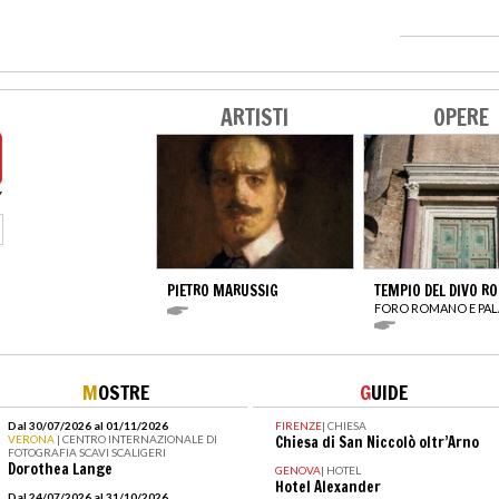
ARTISTI
OPERE
PIETRO MARUSSIG
TEMPIO DEL DIVO R
FORO ROMANO E PAL
M
OSTRE
G
UIDE
Dal 30/07/2026 al 01/11/2026
FIRENZE
|
CHIESA
VERONA
| CENTRO INTERNAZIONALE DI
Chiesa di San Niccolò oltr’Arno
FOTOGRAFIA SCAVI SCALIGERI
Dorothea Lange
GENOVA
|
HOTEL
Hotel Alexander
Dal 24/07/2026 al 31/10/2026