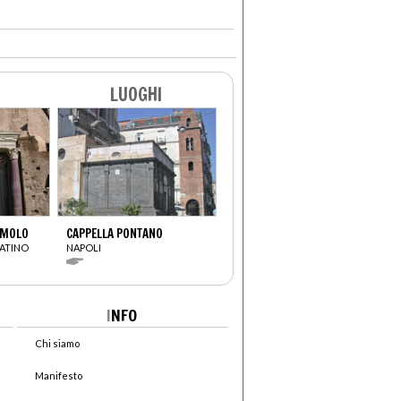
LUOGHI
OMOLO
CAPPELLA PONTANO
ATINO
NAPOLI
I
NFO
Chi siamo
Manifesto