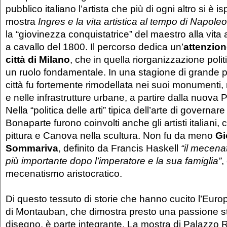
pubblico italiano l’artista che più di ogni altro si è is
mostra
Ingres e la vita artistica al tempo di Napole
la “giovinezza conquistatrice” del maestro alla vita a
a cavallo del 1800. Il percorso dedica un’
attenzion
città di Milano
, che in quella riorganizzazione polit
un ruolo fondamentale. In una stagione di grande pros
città fu fortemente rimodellata nei suoi monumenti, 
e nelle infrastrutture urbane, a partire dalla nuova 
Nella “politica delle arti” tipica dell’arte di governa
Bonaparte furono coinvolti anche gli artisti italiani,
pittura e Canova nella scultura. Non fu da meno
Gi
Sommariva
, definito da Francis Haskell
“il mecena
più importante dopo l’imperatore e la sua famiglia”
,
mecenatismo aristocratico.
Di questo tessuto di storie che hanno cucito l’Europa 
di Montauban, che dimostra presto una passione str
disegno, è parte integrante. La mostra di Palazzo 