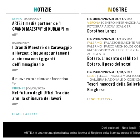
N
OTIZIE
M
OSTRE
ROMA
| 06/08/2026
Dal 30/07/2026 al 01/11/2026
ARTE.it media partner de "I
VERONA
| CENTRO INTERNAZIONAL
FOTOGRAFIA SCAVI SCALIGERI
GRANDI MAESTRI" di KUBLAI Film
Dorothea Lange
Dal 24/07/2026 al 31/10/2026
PALERMO
| PALAZZO BELMONTE RIS
06/08/2026
PALERMO I PARCO ARCHEOLOGICO 
I Grandi Maestri: da Caravaggio
PAESAGGISTICO VALLE DEI TEMPLI -
a Herzog, cinque appuntamenti
AGRIGENTO
Botero. L’incanto del Mito I
al cinema con i giganti
Botero. Il peso dei sogni
dell'immaginario
Dal 24/07/2026 al 31/01/2027
LECCE
| LECCE – MUSEO MUST I CO
Il nuovo volto del museo fiorentino
– GALLERIA NAZIONALE DI COSENZ
Tesori nascosti della Galleri
">
FIRENZE
| 06/08/2026
Borghese
Nel futuro degli Uffizi. Tra due
anni la chiusura dei lavori
LEGGI TUTTO >
LEGGI TUTTO >
|
|
Dati societari
Note legali
ARTE.it è una testata giornalistica online iscritta al Registro della Stampa presso il Trib