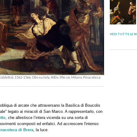
VEDI TUTTE LE N
siddetto)
,
1562-1566, Olio su tela, 400 x 396 cm, Milano, Pinacoteca
obliqua di arcate che attraversano la Basilica di Boucolis
ale" legato ai miracoli di San Marco. A rappresentarlo, con
tto
, che allestisce l’intera vicenda su una sorta di
movimenti scomposti ed enfatici. Ad accrescere l'intenso
inacoteca di Brera
, la luce.