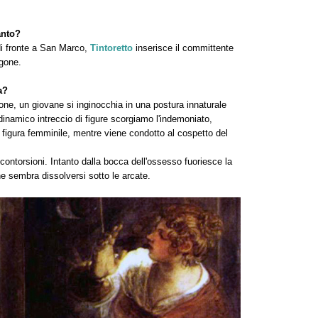
anto?
di fronte a San Marco,
Tintoretto
inserisce il committente
ngone.
a?
, un giovane si inginocchia in una postura innaturale
dinamico intreccio di figure scorgiamo l'indemoniato,
 figura femminile, mentre viene condotto al cospetto del
ontorsioni. Intanto dalla bocca dell'ossesso fuoriesce la
he sembra dissolversi sotto le arcate.