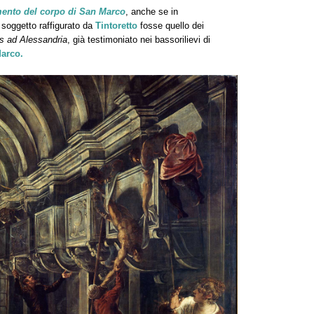
mento del corpo di San Marco
, anche se in
 soggetto raffigurato da
Tintoretto
fosse quello dei
is ad Alessandria
, già testimoniato nei bassorilievi di
Marco
.