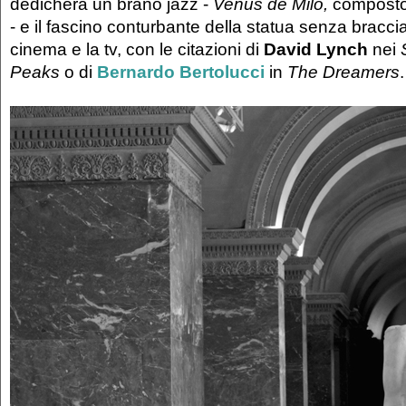
dedicherà un brano jazz -
Venus de Milo,
composto 
- e il fascino conturbante della statua senza bracci
cinema e la tv, con le citazioni di
David Lynch
nei
Peaks
o di
Bernardo Bertolucci
in
The Dreamers