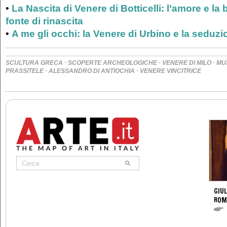
•
La Nascita di Venere di Botticelli: l’amore e la
fonte di rinascita
•
A me gli occhi: la Venere di Urbino e la seduz
·
·
·
SCULTURA GRECA
SCOPERTE ARCHEOLOGICHE
VENERE DI MILO
MU
·
·
PRASSITELE
ALESSANDRO DI ANTIOCHIA
VENERE VINCITRICE
GIUL
ROM