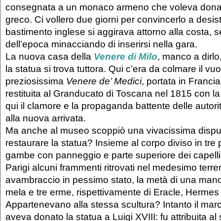
consegnata a un monaco armeno che voleva donarl
greco. Ci vollero due giorni per convincerlo a desis
bastimento inglese si aggirava attorno alla costa, s
dell’epoca minacciando di inserirsi nella gara.
La nuova casa della
Venere di Milo
, manco a dirlo,
la statua si trova tuttora. Qui c’era da colmare il vuo
preziosissima
Venere de’ Medici
, portata in Franc
restituita al Granducato di Toscana nel 1815 con l
qui il clamore e la propaganda battente delle autori
alla nuova arrivata.
Ma anche al museo scoppiò una vivacissima disp
restaurare la statua? Insieme al corpo diviso in tre 
gambe con panneggio e parte superiore dei capelli 
Parigi alcuni frammenti ritrovati nel medesimo terre
avambraccio in pessimo stato, la metà di una man
mela e tre erme, rispettivamente di Eracle, Hermes
Appartenevano alla stessa scultura? Intanto il mar
aveva donato la statua a Luigi XVIII: fu attribuita al