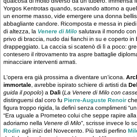
qualcosa di molto diverso da un tubero. Immensa fu
Yorgos Kentrotas quando, scavando attorno a que
un enorme masso, vide emergere una donna bellis
abbagliante candore. Ricomposta e messa in piedi 
di altezza, la
Venere di Milo
salutava il mondo con i
privo di braccia, nudo dai fianchi in su e coperto in
drappeggiato. La caccia si scatenò di lì a poco: grec
contesero il ritrovamento tra aspre battaglie diplom
minacciare interventi armati.
L’opera era già prossima a diventare un’icona.
Arc
immortale
, avrebbe ispirato schiere di artisti da
De
guida il popolo
) a
Dalì
(
La Venere di Milo con casse
distinguersi dal coro fu
Pierre-Auguste Renoir
che
figura troppo rigida, la definì senza complimenti “
“Era uguale a Prometeo colui che seppe rapire alla 
adoriamo nella
Venere di Milo
”, scrisse invece lo s
Rodin
agli inizi del Novecento. Più tardi perfino
Mil