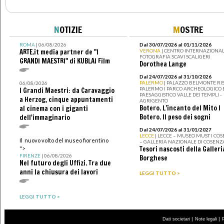
N
OTIZIE
M
OSTRE
ROMA
| 06/08/2026
Dal 30/07/2026 al 01/11/2026
ARTE.it media partner de "I
VERONA
| CENTRO INTERNAZIONAL
FOTOGRAFIA SCAVI SCALIGERI
GRANDI MAESTRI" di KUBLAI Film
Dorothea Lange
Dal 24/07/2026 al 31/10/2026
PALERMO
| PALAZZO BELMONTE RIS
06/08/2026
PALERMO I PARCO ARCHEOLOGICO 
I Grandi Maestri: da Caravaggio
PAESAGGISTICO VALLE DEI TEMPLI -
a Herzog, cinque appuntamenti
AGRIGENTO
Botero. L’incanto del Mito I
al cinema con i giganti
Botero. Il peso dei sogni
dell'immaginario
Dal 24/07/2026 al 31/01/2027
LECCE
| LECCE – MUSEO MUST I CO
Il nuovo volto del museo fiorentino
– GALLERIA NAZIONALE DI COSENZ
Tesori nascosti della Galleri
">
FIRENZE
| 06/08/2026
Borghese
Nel futuro degli Uffizi. Tra due
anni la chiusura dei lavori
LEGGI TUTTO >
LEGGI TUTTO >
|
|
Dati societari
Note legali