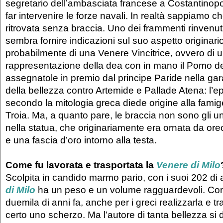
segretario dell’ambasciata francese a Costantinopo
far intervenire le forze navali. In realtà sappiamo ch
ritrovata senza braccia. Uno dei frammenti rinvenut
sembra fornire indicazioni sul suo aspetto originario
probabilmente di una Venere Vincitrice, ovvero di 
rappresentazione della dea con in mano il Pomo de
assegnatole in premio dal principe Paride nella gara
della bellezza contro Artemide e Pallade Atena: l’ep
secondo la mitologia greca diede origine alla famig
Troia. Ma, a quanto pare, le braccia non sono gli u
nella statua, che originariamente era ornata da ore
e una fascia d’oro intorno alla testa.
Come fu lavorata e trasportata la
Venere di Milo
Scolpita in candido marmo pario, con i suoi 202 di 
di Milo
ha un peso e un volume ragguardevoli. Con 
duemila di anni fa, anche per i greci realizzarla e tr
certo uno scherzo. Ma l’autore di tanta bellezza si