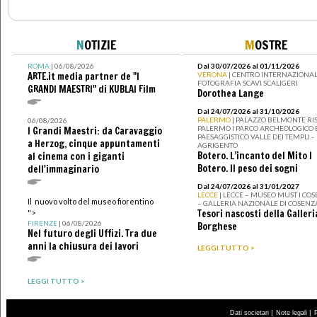
N
OTIZIE
M
OSTRE
ROMA
| 06/08/2026
Dal 30/07/2026 al 01/11/2026
ARTE.it media partner de "I
VERONA
| CENTRO INTERNAZIONAL
FOTOGRAFIA SCAVI SCALIGERI
GRANDI MAESTRI" di KUBLAI Film
Dorothea Lange
Dal 24/07/2026 al 31/10/2026
PALERMO
| PALAZZO BELMONTE RIS
06/08/2026
PALERMO I PARCO ARCHEOLOGICO 
I Grandi Maestri: da Caravaggio
PAESAGGISTICO VALLE DEI TEMPLI -
a Herzog, cinque appuntamenti
AGRIGENTO
Botero. L’incanto del Mito I
al cinema con i giganti
Botero. Il peso dei sogni
dell'immaginario
Dal 24/07/2026 al 31/01/2027
LECCE
| LECCE – MUSEO MUST I CO
Il nuovo volto del museo fiorentino
– GALLERIA NAZIONALE DI COSENZ
Tesori nascosti della Galleri
">
FIRENZE
| 06/08/2026
Borghese
Nel futuro degli Uffizi. Tra due
anni la chiusura dei lavori
LEGGI TUTTO >
LEGGI TUTTO >
|
|
Dati societari
Note legali