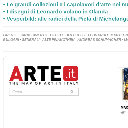
• Le grandi collezioni e i capolavori d’arte nei
• I disegni di Leonardo volano in Olanda
• Vesperbild: alle radici della Pietà di Michelang
·
·
·
·
·
FIRENZE
RINASCIMENTO
GIOTTO
BOTTICELLI
LEONARDO
MANTEG
·
·
·
·
BULGARI
GENERALI
ALTE PINAKOTHEK
ANDREAS SCHUMACHER
M
MAR