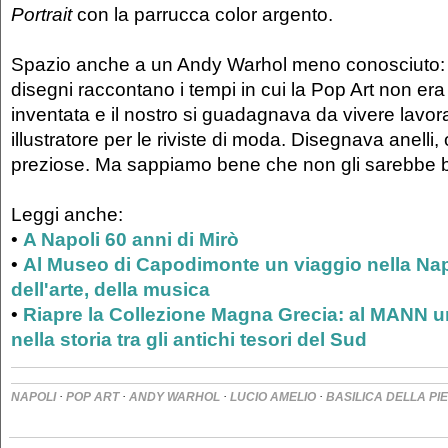
Portrait
con la parrucca color argento.
Spazio anche a un Andy Warhol meno conosciuto: 
disegni raccontano i tempi in cui la Pop Art non era
inventata e il nostro si guadagnava da vivere lav
illustratore per le riviste di moda. Disegnava anelli, 
preziose. Ma sappiamo bene che non gli sarebbe b
Leggi anche:
•
A Napoli 60 anni di Mirò
•
Al Museo di Capodimonte un viaggio nella Nap
dell'arte, della musica
•
Riapre la Collezione Magna Grecia: al MANN 
nella storia tra gli antichi tesori del Sud
·
·
·
·
NAPOLI
POP ART
ANDY WARHOL
LUCIO AMELIO
BASILICA DELLA P