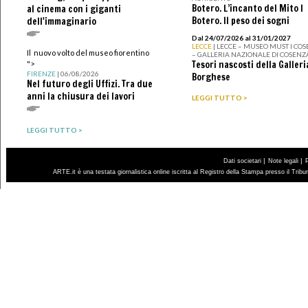
Botero. L’incanto del Mito I
al cinema con i giganti
Botero. Il peso dei sogni
dell'immaginario
Dal 24/07/2026 al 31/01/2027
LECCE
| LECCE – MUSEO MUST I CO
Il nuovo volto del museo fiorentino
– GALLERIA NAZIONALE DI COSENZ
Tesori nascosti della Galleri
">
FIRENZE
| 06/08/2026
Borghese
Nel futuro degli Uffizi. Tra due
anni la chiusura dei lavori
LEGGI TUTTO >
LEGGI TUTTO >
|
|
Dati societari
Note legali
ARTE.it è una testata giornalistica online iscritta al Registro della Stampa presso il Trib