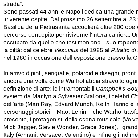
strada”.
Sono passati 44 anni e Napoli dedica una grande 
irriverente ospite. Dal prossimo 26 settembre al 23
Basilica della Pietrasanta accoglierà oltre 200 opere
percorso concepito per riviverne l'intera carriera. 
occupato da quelle che testimoniano il suo rapporto 
la città: dal celebre
Vesuvius
del 1985 al
Ritratto d
nel 1980 in occasione dell'esposizione presso la Ga
In arrivo dipinti, serigrafie, polaroid e disegni, pron
ancora una volta come Warhol abbia stravolto ogni
definizione di arte: le intramontabili
Campbell's So
system da Marilyn a Sylvester Stallone, i celebri
Fl
dell'arte (Man Ray, Edvard Munch, Keith Haring e l
personaggi storici – Mao, Lenin – che Warhol trasf
presente, i protagonisti della scena musicale (Vel
Mick Jagger, Stevie Wonder, Grace Jones), i grandi s
Italy (Armani, Versace, Valentino) e infine gli indime