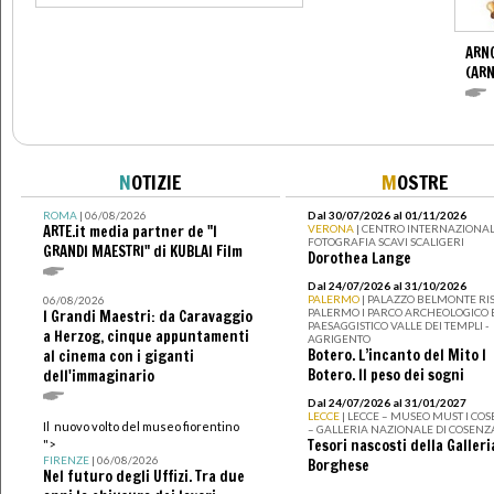
ARN
(ARN
N
OTIZIE
M
OSTRE
ROMA
| 06/08/2026
Dal 30/07/2026 al 01/11/2026
ARTE.it media partner de "I
VERONA
| CENTRO INTERNAZIONAL
FOTOGRAFIA SCAVI SCALIGERI
GRANDI MAESTRI" di KUBLAI Film
Dorothea Lange
Dal 24/07/2026 al 31/10/2026
PALERMO
| PALAZZO BELMONTE RIS
06/08/2026
PALERMO I PARCO ARCHEOLOGICO 
I Grandi Maestri: da Caravaggio
PAESAGGISTICO VALLE DEI TEMPLI -
a Herzog, cinque appuntamenti
AGRIGENTO
Botero. L’incanto del Mito I
al cinema con i giganti
Botero. Il peso dei sogni
dell'immaginario
Dal 24/07/2026 al 31/01/2027
LECCE
| LECCE – MUSEO MUST I CO
Il nuovo volto del museo fiorentino
– GALLERIA NAZIONALE DI COSENZ
Tesori nascosti della Galleri
">
FIRENZE
| 06/08/2026
Borghese
Nel futuro degli Uffizi. Tra due