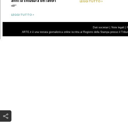
anni la chiusura dei lavori
LEGGI TUTTO >
LEGGI TUTTO >
|
|
Dati societari
Note legali
ARTE.it è una testata giornalistica online iscritta al Registro della Stampa presso il Trib