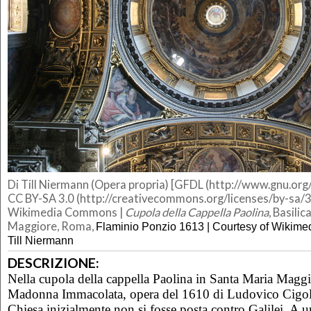
Di Till Niermann (Opera propria) [GFDL (http://www.gnu.org/
CC BY-SA 3.0 (http://creativecommons.org/licenses/by-sa/3.
Wikimedia Commons |
Cupola della Cappella Paolina
, Basili
Maggiore, Roma,
Flaminio Ponzio 1613 | Courtesy of Wikim
Till Niermann
DESCRIZIONE:
Nella cupola della cappella Paolina in Santa Maria Maggio
Madonna Immacolata, opera del 1610 di Ludovico Cigoli
Chiesa inizialmente non si fosse posta contro Galilei. A 