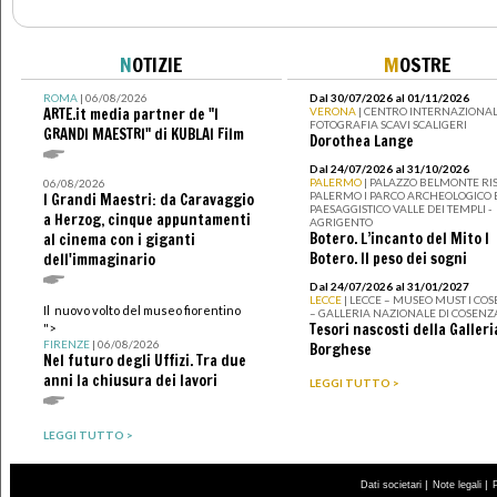
N
OTIZIE
M
OSTRE
ROMA
| 06/08/2026
Dal 30/07/2026 al 01/11/2026
ARTE.it media partner de "I
VERONA
| CENTRO INTERNAZIONAL
FOTOGRAFIA SCAVI SCALIGERI
GRANDI MAESTRI" di KUBLAI Film
Dorothea Lange
Dal 24/07/2026 al 31/10/2026
PALERMO
| PALAZZO BELMONTE RIS
06/08/2026
PALERMO I PARCO ARCHEOLOGICO 
I Grandi Maestri: da Caravaggio
PAESAGGISTICO VALLE DEI TEMPLI -
a Herzog, cinque appuntamenti
AGRIGENTO
Botero. L’incanto del Mito I
al cinema con i giganti
Botero. Il peso dei sogni
dell'immaginario
Dal 24/07/2026 al 31/01/2027
LECCE
| LECCE – MUSEO MUST I CO
Il nuovo volto del museo fiorentino
– GALLERIA NAZIONALE DI COSENZ
Tesori nascosti della Galleri
">
FIRENZE
| 06/08/2026
Borghese
Nel futuro degli Uffizi. Tra due
anni la chiusura dei lavori
LEGGI TUTTO >
LEGGI TUTTO >
|
|
Dati societari
Note legali