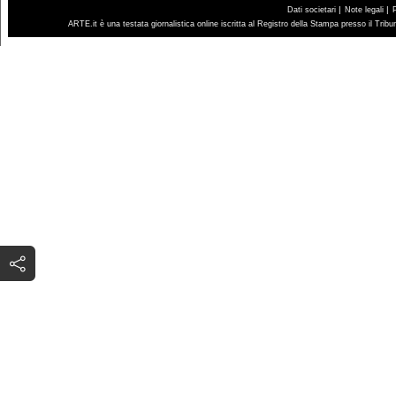
|
|
Dati societari
Note legali
ARTE.it è una testata giornalistica online iscritta al Registro della Stampa presso il Trib