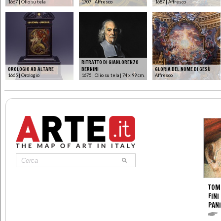
1667 | Olio su tela
1707 | Affresco
1687 | Affresco
RITRATTO DI GIANLORENZO
OROLOGIO AD ALTARE
BERNINI
GLORIA DEL NOME DI GESÙ
1665 | Orologio
1675 | Olio su tela | 74 x 99 cm.
Affresco
TOM
FINI
PANI