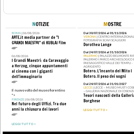
N
OTIZIE
M
OSTRE
ROMA
| 06/08/2026
Dal 30/07/2026 al 01/11/2026
ARTE.it media partner de "I
VERONA
| CENTRO INTERNAZIONAL
FOTOGRAFIA SCAVI SCALIGERI
GRANDI MAESTRI" di KUBLAI Film
Dorothea Lange
Dal 24/07/2026 al 31/10/2026
PALERMO
| PALAZZO BELMONTE RIS
06/08/2026
PALERMO I PARCO ARCHEOLOGICO 
I Grandi Maestri: da Caravaggio
PAESAGGISTICO VALLE DEI TEMPLI -
a Herzog, cinque appuntamenti
AGRIGENTO
Botero. L’incanto del Mito I
al cinema con i giganti
Botero. Il peso dei sogni
dell'immaginario
Dal 24/07/2026 al 31/01/2027
LECCE
| LECCE – MUSEO MUST I CO
Il nuovo volto del museo fiorentino
– GALLERIA NAZIONALE DI COSENZ
Tesori nascosti della Galleri
">
FIRENZE
| 06/08/2026
Borghese
Nel futuro degli Uffizi. Tra due
anni la chiusura dei lavori
LEGGI TUTTO >
LEGGI TUTTO >