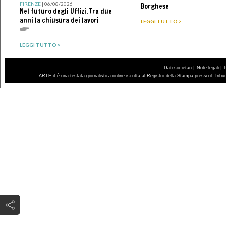
FIRENZE
| 06/08/2026
Borghese
Nel futuro degli Uffizi. Tra due
anni la chiusura dei lavori
LEGGI TUTTO >
LEGGI TUTTO >
|
|
Dati societari
Note legali
ARTE.it è una testata giornalistica online iscritta al Registro della Stampa presso il Trib