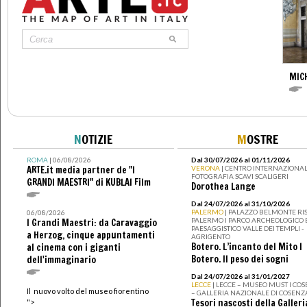
MIC
N
OTIZIE
M
OSTRE
ROMA
| 06/08/2026
Dal 30/07/2026 al 01/11/2026
ARTE.it media partner de "I
VERONA
| CENTRO INTERNAZIONAL
FOTOGRAFIA SCAVI SCALIGERI
GRANDI MAESTRI" di KUBLAI Film
Dorothea Lange
Dal 24/07/2026 al 31/10/2026
PALERMO
| PALAZZO BELMONTE RIS
06/08/2026
PALERMO I PARCO ARCHEOLOGICO 
I Grandi Maestri: da Caravaggio
PAESAGGISTICO VALLE DEI TEMPLI -
a Herzog, cinque appuntamenti
AGRIGENTO
Botero. L’incanto del Mito I
al cinema con i giganti
Botero. Il peso dei sogni
dell'immaginario
Dal 24/07/2026 al 31/01/2027
LECCE
| LECCE – MUSEO MUST I CO
Il nuovo volto del museo fiorentino
– GALLERIA NAZIONALE DI COSENZ
Tesori nascosti della Galleri
">