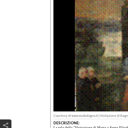
Courtesy of www.miabologna.it | Visitazione di Bag
DESCRIZIONE:
La tela della "Visitazione di Maria a Santa Eli