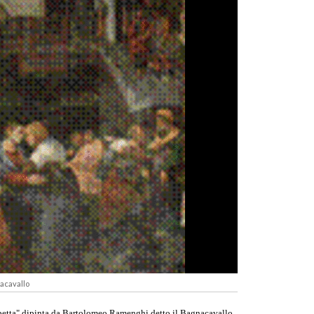
nacavallo
sabetta" dipinta da Bartolomeo Ramenghi detto il Bagnacavallo