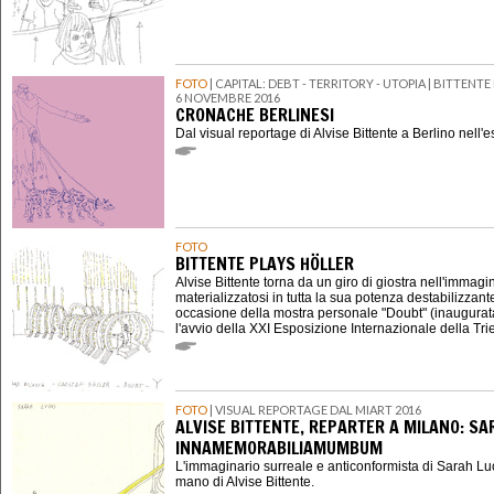
FOTO
| CAPITAL: DEBT - TERRITORY - UTOPIA | BITTENTE
6 NOVEMBRE 2016
CRONACHE BERLINESI
Dal visual reportage di Alvise Bittente a Berlino nell'
FOTO
BITTENTE PLAYS HÖLLER
Alvise Bittente torna da un giro di giostra nell'immagi
materializzatosi in tutta la sua potenza destabilizzan
occasione della mostra personale "Doubt" (inaugurata
l'avvio della XXI Esposizione Internazionale della Trie
FOTO
| VISUAL REPORTAGE DAL MIART 2016
ALVISE BITTENTE, REPARTER A MILANO: S
INNAMEMORABILIAMUMBUM
L'immaginario surreale e anticonformista di Sarah Luc
mano di Alvise Bittente.