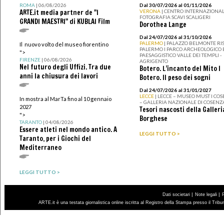
ROMA
| 06/08/2026
Dal 30/07/2026 al 01/11/2026
ARTE.it media partner de "I
VERONA
| CENTRO INTERNAZIONAL
FOTOGRAFIA SCAVI SCALIGERI
GRANDI MAESTRI" di KUBLAI Film
Dorothea Lange
Dal 24/07/2026 al 31/10/2026
PALERMO
| PALAZZO BELMONTE RIS
Il nuovo volto del museo fiorentino
PALERMO I PARCO ARCHEOLOGICO 
">
PAESAGGISTICO VALLE DEI TEMPLI -
FIRENZE
| 06/08/2026
AGRIGENTO
Nel futuro degli Uffizi. Tra due
Botero. L’incanto del Mito I
anni la chiusura dei lavori
Botero. Il peso dei sogni
Dal 24/07/2026 al 31/01/2027
LECCE
| LECCE – MUSEO MUST I CO
In mostra al MarTa fino al 10 gennaio
– GALLERIA NAZIONALE DI COSENZ
2027
Tesori nascosti della Galleri
">
Borghese
TARANTO
| 04/08/2026
Essere atleti nel mondo antico. A
LEGGI TUTTO >
Taranto, per i Giochi del
Mediterraneo
LEGGI TUTTO >
|
|
Dati societari
Note legali
ARTE.it è una testata giornalistica online iscritta al Registro della Stampa presso il Trib