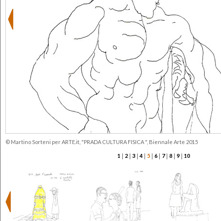
© Martino Sorteni per ARTE.it, "PRADA CULTURA FISICA ", Biennale Arte 2015
|
|
|
|
|
|
|
|
|
1
2
3
4
5
6
7
8
9
10