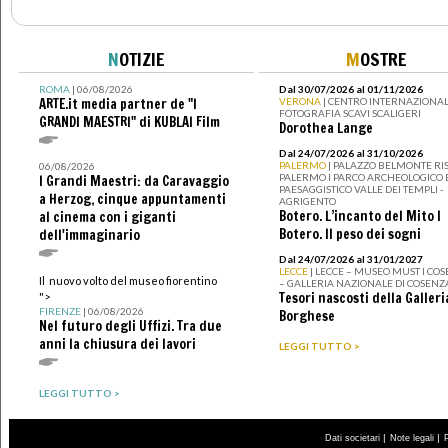
N
OTIZIE
M
OSTRE
ROMA
| 06/08/2026
Dal 30/07/2026 al 01/11/2026
ARTE.it media partner de "I
VERONA
| CENTRO INTERNAZIONAL
FOTOGRAFIA SCAVI SCALIGERI
GRANDI MAESTRI" di KUBLAI Film
Dorothea Lange
Dal 24/07/2026 al 31/10/2026
PALERMO
| PALAZZO BELMONTE RIS
06/08/2026
PALERMO I PARCO ARCHEOLOGICO 
I Grandi Maestri: da Caravaggio
PAESAGGISTICO VALLE DEI TEMPLI -
a Herzog, cinque appuntamenti
AGRIGENTO
Botero. L’incanto del Mito I
al cinema con i giganti
Botero. Il peso dei sogni
dell'immaginario
Dal 24/07/2026 al 31/01/2027
LECCE
| LECCE – MUSEO MUST I CO
Il nuovo volto del museo fiorentino
– GALLERIA NAZIONALE DI COSENZ
Tesori nascosti della Galleri
">
FIRENZE
| 06/08/2026
Borghese
Nel futuro degli Uffizi. Tra due
anni la chiusura dei lavori
LEGGI TUTTO >
LEGGI TUTTO >
|
|
Dati societari
Note legali