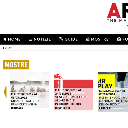
HOME
NOTIZIE
GUIDE
MOSTRE
F
HOME
MOSTRE
DAL 01/06/2013 AL
DAL 22/10/2014 AL
24/11/2013
DAL 21/03/2012 AL
09/11/2014
VENEZIA
|
PADIGLIONE
03/05/2012
ROMA
|
MAXXI - MU
ALL’ARSENALE
MILANO
|
GALLERIA
NAZIONALE DELLE AR
PADIGLIONE TURCHIA -
FRANCESCA MININI
DEL XXI SECOLO
INTIMACY
RESISTANCE
FAIR PLAY