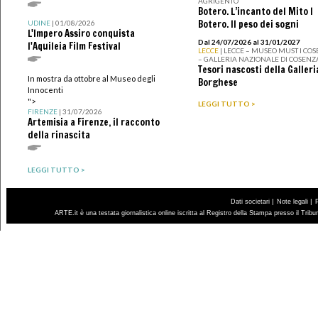
AGRIGENTO
Botero. L’incanto del Mito I
Botero. Il peso dei sogni
UDINE
| 01/08/2026
L'Impero Assiro conquista
Dal 24/07/2026 al 31/01/2027
l'Aquileia Film Festival
LECCE
| LECCE – MUSEO MUST I CO
– GALLERIA NAZIONALE DI COSENZ
Tesori nascosti della Galleri
In mostra da ottobre al Museo degli
Borghese
Innocenti
">
LEGGI TUTTO >
FIRENZE
| 31/07/2026
Artemisia a Firenze, il racconto
della rinascita
LEGGI TUTTO >
|
|
Dati societari
Note legali
ARTE.it è una testata giornalistica online iscritta al Registro della Stampa presso il Trib