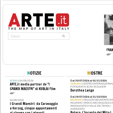
FRA
N
OTIZIE
M
OSTRE
ROMA
| 06/08/2026
Dal 30/07/2026 al 01/11/2026
ARTE.it media partner de "I
VERONA
| CENTRO INTERNAZIONAL
FOTOGRAFIA SCAVI SCALIGERI
GRANDI MAESTRI" di KUBLAI Film
Dorothea Lange
Dal 24/07/2026 al 31/10/2026
PALERMO
| PALAZZO BELMONTE RIS
06/08/2026
PALERMO I PARCO ARCHEOLOGICO 
I Grandi Maestri: da Caravaggio
PAESAGGISTICO VALLE DEI TEMPLI -
a Herzog, cinque appuntamenti
AGRIGENTO
Botero. L’incanto del Mito I
al cinema con i giganti