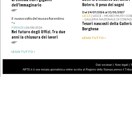
Botero. Il peso dei sogni
dell'immaginario
Dal 24/07/2026 al 31/01/2027
LECCE
| LECCE – MUSEO MUST I CO
Il nuovo volto del museo fiorentino
– GALLERIA NAZIONALE DI COSENZ
Tesori nascosti della Galleri
">
FIRENZE
| 06/08/2026
Borghese
Nel futuro degli Uffizi. Tra due
anni la chiusura dei lavori
LEGGI TUTTO >
LEGGI TUTTO >
|
|
Dati societari
Note legali
ARTE.it è una testata giornalistica online iscritta al Registro della Stampa presso il Trib