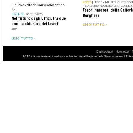
LECCE
| LECCE – MUSEO MUST I CO
Il nuovo volto del museo fiorentino
– GALLERIA NAZIONALE DI COSENZ
Tesori nascosti della Galleri
">
FIRENZE
| 06/08/2026
Borghese
Nel futuro degli Uffizi. Tra due
anni la chiusura dei lavori
LEGGI TUTTO >
LEGGI TUTTO >
|
|
Dati societari
Note legali
ARTE.it è una testata giornalistica online iscritta al Registro della Stampa presso il Trib