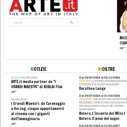
MIC
(CA
N
OTIZIE
M
OSTRE
ROMA
| 06/08/2026
Dal 30/07/2026 al 01/11/2026
ARTE.it media partner de "I
VERONA
| CENTRO INTERNAZIONAL
FOTOGRAFIA SCAVI SCALIGERI
GRANDI MAESTRI" di KUBLAI Film
Dorothea Lange
Dal 24/07/2026 al 31/10/2026
PALERMO
| PALAZZO BELMONTE RIS
06/08/2026
PALERMO I PARCO ARCHEOLOGICO 
I Grandi Maestri: da Caravaggio
PAESAGGISTICO VALLE DEI TEMPLI -
a Herzog, cinque appuntamenti
AGRIGENTO
Botero. L’incanto del Mito I
al cinema con i giganti
Botero. Il peso dei sogni
dell'immaginario
Dal 24/07/2026 al 31/01/2027