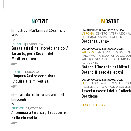
N
OTIZIE
M
OSTRE
Dal 30/07/2026 al 01/11/2026
In mostra al MarTa fino al 10 gennaio
VERONA
| CENTRO INTERNAZIONAL
2027
FOTOGRAFIA SCAVI SCALIGERI
">
Dorothea Lange
TARANTO
| 04/08/2026
Essere atleti nel mondo antico. A
Dal 24/07/2026 al 31/10/2026
PALERMO
| PALAZZO BELMONTE RIS
Taranto, per i Giochi del
PALERMO I PARCO ARCHEOLOGICO 
Mediterraneo
PAESAGGISTICO VALLE DEI TEMPLI -
AGRIGENTO
Botero. L’incanto del Mito I
Botero. Il peso dei sogni
UDINE
| 01/08/2026
L'Impero Assiro conquista
Dal 24/07/2026 al 31/01/2027
l'Aquileia Film Festival
LECCE
| LECCE – MUSEO MUST I CO
– GALLERIA NAZIONALE DI COSENZ
Tesori nascosti della Galleri
In mostra da ottobre al Museo degli
Borghese
Innocenti
">
LEGGI TUTTO >
FIRENZE
| 31/07/2026
Artemisia a Firenze, il racconto
della rinascita