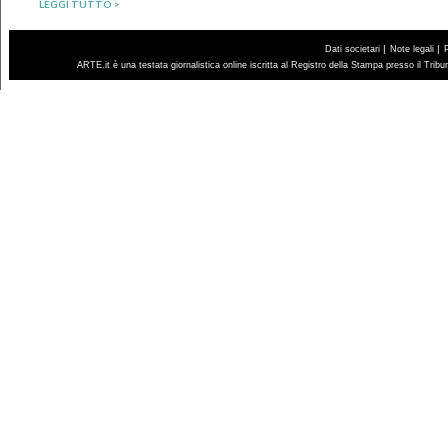
LEGGI TUTTO >
|
|
Dati societari
Note legali
ARTE.it è una testata giornalistica online iscritta al Registro della Stampa presso il Trib