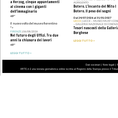
a Herzog, cinque appuntamenti
AGRIGENTO
Botero. L’incanto del Mito I
al cinema con i giganti
Botero. Il peso dei sogni
dell'immaginario
Dal 24/07/2026 al 31/01/2027
LECCE
| LECCE – MUSEO MUST I CO
Il nuovo volto del museo fiorentino
– GALLERIA NAZIONALE DI COSENZ
Tesori nascosti della Galleri
">
FIRENZE
| 06/08/2026
Borghese
Nel futuro degli Uffizi. Tra due
anni la chiusura dei lavori
LEGGI TUTTO >
LEGGI TUTTO >
|
|
Dati societari
Note legali
ARTE.it è una testata giornalistica online iscritta al Registro della Stampa presso il Trib