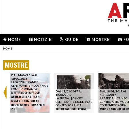
HOME
NOTIZIE
GUIDE
MOSTRE
F
HOME
MOSTRE
DAL 24/06/2016 AL
18/09/2016
LA SPEZIA
|
CAMEC
CENTRO ARTE MODERNA E
CONTEMPORANEA
DAL 18/03/2017 AL
DAL 18/03/2017 AL
METTIAMOCI LA FACCIA.
18/06/2017
18/06/2017
ARTISTI DELLA CITTÀ AL
A E
LA SPEZIA
|
CAMEC
LA SPEZIA
|
CAMEC
MUSEO. II EDIZIONE / IL
CENTRO ARTE MODERNA E
CENTRO ARTE MODE
NUOVO CAMEC - DONAZIONI
CONTEMPORANEA
CONTEMPORANEA
2.0
MIRKO BARICCHI. DERIVE
MIRKO BARICCHI. DERI