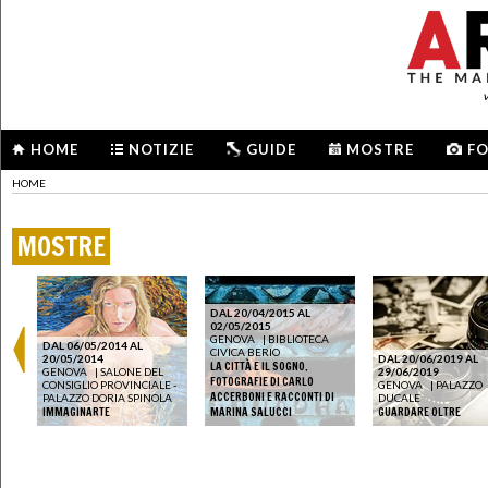
HOME
NOTIZIE
GUIDE
MOSTRE
F
HOME
MOSTRE
DAL 20/04/2015 AL
02/05/2015
GENOVA
|
BIBLIOTECA
DAL 06/05/2014 AL
CIVICA BERIO
20/05/2014
DAL 20/06/2019 AL
LA CITTÀ E IL SOGNO.
GENOVA
|
SALONE DEL
29/06/2019
FOTOGRAFIE DI CARLO
CONSIGLIO PROVINCIALE -
GENOVA
|
PALAZZO
ACCERBONI E RACCONTI DI
PALAZZO DORIA SPINOLA
DUCALE
IMMAGINARTE
MARINA SALUCCI
GUARDARE OLTRE