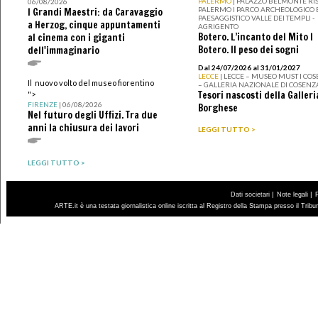
PALERMO
| PALAZZO BELMONTE RIS
06/08/2026
PALERMO I PARCO ARCHEOLOGICO 
I Grandi Maestri: da Caravaggio
PAESAGGISTICO VALLE DEI TEMPLI -
a Herzog, cinque appuntamenti
AGRIGENTO
Botero. L’incanto del Mito I
al cinema con i giganti
Botero. Il peso dei sogni
dell'immaginario
Dal 24/07/2026 al 31/01/2027
LECCE
| LECCE – MUSEO MUST I CO
Il nuovo volto del museo fiorentino
– GALLERIA NAZIONALE DI COSENZ
Tesori nascosti della Galleri
">
FIRENZE
| 06/08/2026
Borghese
Nel futuro degli Uffizi. Tra due
anni la chiusura dei lavori
LEGGI TUTTO >
LEGGI TUTTO >
|
|
Dati societari
Note legali
ARTE.it è una testata giornalistica online iscritta al Registro della Stampa presso il Trib