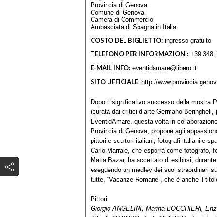
Provincia di Genova
Comune di Genova
Camera di Commercio
Ambasciata di Spagna in Italia
COSTO DEL BIGLIETTO:
ingresso gratuito
TELEFONO PER INFORMAZIONI:
+39 348 1
E-MAIL INFO:
eventidamare@libero.it
SITO UFFICIALE:
http://www.provincia.genova
Dopo il significativo successo della mostra 
(curata dai critici d’arte Germano Beringheli
EventidAmare, questa volta in collaborazion
Provincia di Genova, propone agli appassiona
pittori e scultori italiani, fotografi italiani e 
Carlo Marrale, che esporrà come fotografo, f
Matia Bazar, ha accettato di esibirsi, durant
eseguendo un medley dei suoi straordinari s
tutte, “Vacanze Romane”, che è anche il titol
Pittori:
Giorgio ANGELINI, Marina BOCCHIERI, Enz