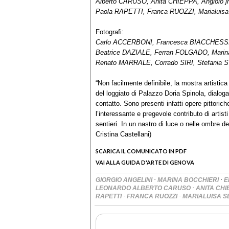
Alberto CARUSO, Anita CHIEPPA, Angiolo j
Paola RAPETTI, Franca RUOZZI, Marialu
Fotografi:
Carlo ACCERBONI, Francesca BIACCHESSI,
Beatrice DAZIALE, Ferran FOLGADO, Mari
Renato MARRALE, Corrado SIRI, Stefania 
“Non facilmente definibile, la mostra artist
del loggiato di Palazzo Doria Spinola, dialog
contatto. Sono presenti infatti opere pittorich
l’interessante e pregevole contributo di artis
sentieri. In un nastro di luce o nelle ombre d
Cristina Castellani)
SCARICA IL COMUNICATO IN PDF
VAI ALLA GUIDA D'ARTE DI GENOVA
·
·
GIORGIO ANGELINI
MARINA BOCCHIERI
E
·
LEONARDO ALBERTO CARUSO
ANITA CH
·
·
RAPETTI
FRANCA RUOZZI
MARIALUISA 