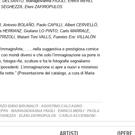
r. DELSANTO, Mariagiovanna FIGOLI, Enrico MERLI,
isa SEGHEZZA, Eleni ZAFIROPULOS
 Antonio BOLAÑO, Paolo CAPILLI, Albert CERVELLÓ,
na HERRANZ, Giuliano LO PINTO, Carlo MARRALE,
STRIZOLI, Matarò Toni VALLS, Fuentes Eric VILLALÓN
ica ImmaginArte, ……nella suggestiva e prestigiosa cornice
a con mondi diversi e che solo l’immaginazione sa porre in
e, fotogra¬fie, sculture e fra le fotografie segnaliamo
ti ipovedenti. L’immaginazione si apre a nuovi e misteriosi
ella notte.” (Presentazione del catalogo, a cura di Maria
·
·
NZO IGINO BRUNIALTI
AGOSTINO CALCAGNO
·
·
·
IEPPA
MARIAGIOVANNA FIGOLI
ENRICO MERLI
PAOLA
·
·
·
SEGHEZZA
ELENI ZAFIROPULOS
CARLO ACCERBONI
ARTISTI
OPERE