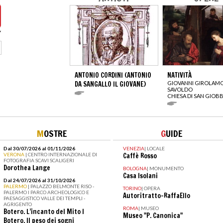
ANTONIO CORDINI (ANTONIO
NATIVITÀ
DA SANGALLO IL GIOVANE)
GIOVANNI GIROLAM
SAVOLDO
CHIESA DI SAN GIOB
M
OSTRE
G
UIDE
Dal 30/07/2026 al 01/11/2026
VENEZIA
|
LOCALE
VERONA
| CENTRO INTERNAZIONALE DI
Caffè Rosso
FOTOGRAFIA SCAVI SCALIGERI
Dorothea Lange
BOLOGNA
|
MONUMENTO
Casa Isolani
Dal 24/07/2026 al 31/10/2026
PALERMO
| PALAZZO BELMONTE RISO -
TORINO
|
OPERA
PALERMO I PARCO ARCHEOLOGICO E
Autoritratto-RaffaEllo
PAESAGGISTICO VALLE DEI TEMPLI -
AGRIGENTO
ROMA
|
MUSEO
Botero. L’incanto del Mito I
Museo "P. Canonica"
Botero. Il peso dei sogni