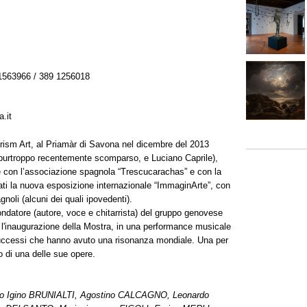
563966 / 389 1256018
.it
Prism Art, al Priamàr di Savona nel dicembre del 2013
, purtroppo recentemente scomparso, e Luciano Caprile),
e con l’associazione spagnola “Trescucarachas” e con la
ti la nuova esposizione internazionale “ImmaginArte”, con
spagnoli (alcuni dei quali ipovedenti).
ondatore (autore, voce e chitarrista) del gruppo genovese
e l'inaugurazione della Mostra, in una performance musicale
uccessi che hanno avuto una risonanza mondiale. Una per
o di una delle sue opere.
o Igino BRUNIALTI, Agostino CALCAGNO, Leonardo