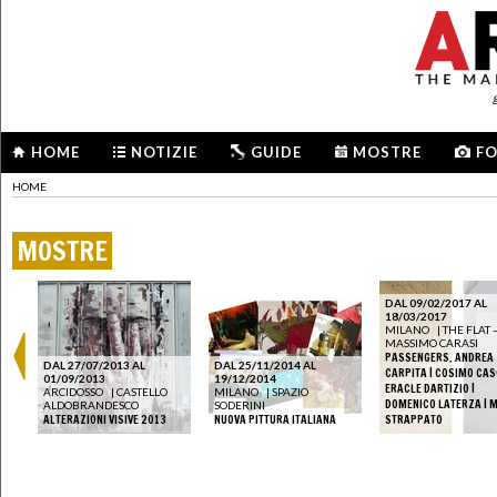
HOME
NOTIZIE
GUIDE
MOSTRE
F
HOME
MOSTRE
DAL 09/02/2017 AL
18/03/2017
MILANO
|
THE FLAT 
MASSIMO CARASI
PASSENGERS. ANDREA
DAL 27/07/2013 AL
DAL 25/11/2014 AL
CARPITA | COSIMO CASO
01/09/2013
19/12/2014
ERACLE DARTIZIO |
ARCIDOSSO
|
CASTELLO
MILANO
|
SPAZIO
DOMENICO LATERZA | 
ALDOBRANDESCO
SODERINI
ALTERAZIONI VISIVE 2013
NUOVA PITTURA ITALIANA
STRAPPATO