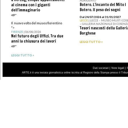
AGRIGENTO
Botero. L’incanto del Mito I
al cinema con i giganti
Botero. Il peso dei sogni
dell'immaginario
Dal 24/07/2026 al 31/01/2027
LECCE
| LECCE – MUSEO MUST I CO
Il nuovo volto del museo fiorentino
– GALLERIA NAZIONALE DI COSENZ
Tesori nascosti della Galleri
">
FIRENZE
| 06/08/2026
Borghese
Nel futuro degli Uffizi. Tra due
anni la chiusura dei lavori
LEGGI TUTTO >
LEGGI TUTTO >
|
|
Dati societari
Note legali
ARTE.it è una testata giornalistica online iscritta al Registro della Stampa presso il Trib