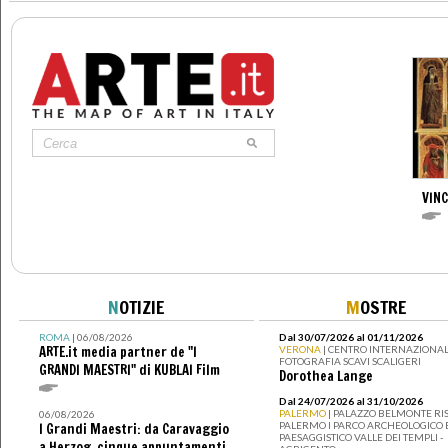
VIN
N
OTIZIE
M
OSTRE
ROMA
| 06/08/2026
Dal 30/07/2026 al 01/11/2026
ARTE.it media partner de "I
VERONA
| CENTRO INTERNAZIONAL
FOTOGRAFIA SCAVI SCALIGERI
GRANDI MAESTRI" di KUBLAI Film
Dorothea Lange
Dal 24/07/2026 al 31/10/2026
PALERMO
| PALAZZO BELMONTE RIS
06/08/2026
PALERMO I PARCO ARCHEOLOGICO 
I Grandi Maestri: da Caravaggio
PAESAGGISTICO VALLE DEI TEMPLI -
a Herzog, cinque appuntamenti