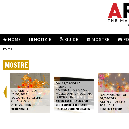
HOME
NOTIZIE
GUIDE
MOSTRE
F
HOME
MOSTRE
DAL 13/05/2013 AL
01/09/2013
BOLOGNA
|
MAMBO –
DAL 23/03/2013 AL
MUSEO D'ARTE MODERNA
25/05/2013
DAL 24/03/2013 AL
DI BOLOGNA
NE
BOLOGNA
|
GALLERIA
02/06/2013
AUTORITRATTI. ISCRIZIONI
OLTREDIMORE
AMENO
|
MUSEO
E
//:(TT)+U=THINK THE
DEL FEMMINILE NELL'ARTE
TORNIELLI
UNTHINKABLE
ITALIANA CONTEMPORANEA
PLASTIC FACTORY