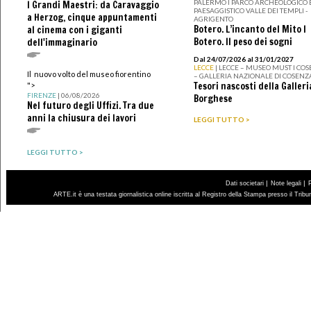
PALERMO I PARCO ARCHEOLOGICO 
I Grandi Maestri: da Caravaggio
PAESAGGISTICO VALLE DEI TEMPLI -
a Herzog, cinque appuntamenti
AGRIGENTO
Botero. L’incanto del Mito I
al cinema con i giganti
Botero. Il peso dei sogni
dell'immaginario
Dal 24/07/2026 al 31/01/2027
LECCE
| LECCE – MUSEO MUST I CO
Il nuovo volto del museo fiorentino
– GALLERIA NAZIONALE DI COSENZ
Tesori nascosti della Galleri
">
FIRENZE
| 06/08/2026
Borghese
Nel futuro degli Uffizi. Tra due
anni la chiusura dei lavori
LEGGI TUTTO >
LEGGI TUTTO >
|
|
Dati societari
Note legali
ARTE.it è una testata giornalistica online iscritta al Registro della Stampa presso il Trib