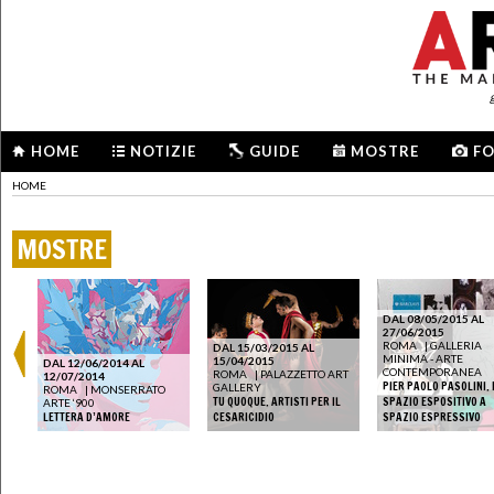
HOME
NOTIZIE
GUIDE
MOSTRE
F
HOME
MOSTRE
DAL 08/05/2015 AL
27/06/2015
ROMA
|
GALLERIA
DAL 15/03/2015 AL
MINIMA - ARTE
15/04/2015
DAL 12/06/2014 AL
CONTEMPORANEA
ROMA
|
PALAZZETTO ART
12/07/2014
PIER PAOLO PASOLINI.
GALLERY
ROMA
|
MONSERRATO
TU QUOQUE. ARTISTI PER IL
SPAZIO ESPOSITIVO A
ARTE ‘900
LETTERA D’AMORE
CESARICIDIO
SPAZIO ESPRESSIVO