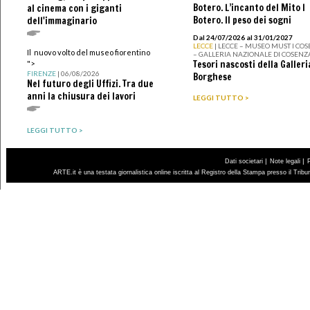
Botero. L’incanto del Mito I
al cinema con i giganti
Botero. Il peso dei sogni
dell'immaginario
Dal 24/07/2026 al 31/01/2027
LECCE
| LECCE – MUSEO MUST I CO
Il nuovo volto del museo fiorentino
– GALLERIA NAZIONALE DI COSENZ
Tesori nascosti della Galleri
">
FIRENZE
| 06/08/2026
Borghese
Nel futuro degli Uffizi. Tra due
anni la chiusura dei lavori
LEGGI TUTTO >
LEGGI TUTTO >
|
|
Dati societari
Note legali
ARTE.it è una testata giornalistica online iscritta al Registro della Stampa presso il Trib