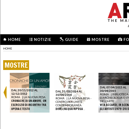
HOME
NOTIZIE
GUIDE
MOSTRE
F
HOME
MOSTRE
DAL 07/04/2015 AL
DAL 20/11/2012 AL
30/04/2015
DAL 31/03/2014 AL
12/12/2012
ROMA
|
BIBLIOTECA
30/04/2014
ROMA
|
LA NUOVA PESA
D'ARCHEOLOGIA E ST
ROMA
|
LA NUOVA PESA -
CRONACHE DI UN AMORE. UN
DELL'ARTE
CENTRO PER L'ARTE
CHE
ESERCIZIO DI INCONTRO TRA
VITA ACCARDI. IN SCEN
CONTEMPORANEA
OPERA E TESTO
DOVE L'ACQUA RIPOSA
GLI ARTISTI 1979-201