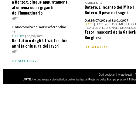
a Herzog, cinque appuntamenti
AGRIGENTO
Botero. L’incanto del Mito I
al cinema con i giganti
Botero. Il peso dei sogni
dell'immaginario
Dal 24/07/2026 al 31/01/2027
LECCE
| LECCE – MUSEO MUST I CO
Il nuovo volto del museo fiorentino
– GALLERIA NAZIONALE DI COSENZ
Tesori nascosti della Galleri
">
FIRENZE
| 06/08/2026
Borghese
Nel futuro degli Uffizi. Tra due
anni la chiusura dei lavori
LEGGI TUTTO >
LEGGI TUTTO >
|
|
Dati societari
Note legali
ARTE.it è una testata giornalistica online iscritta al Registro della Stampa presso il Trib