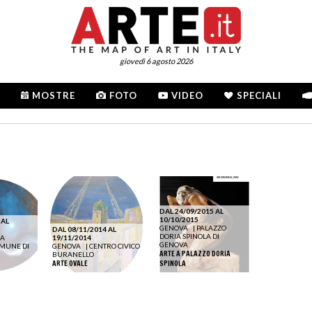
giovedì 6 agosto 2026
MOSTRE
FOTO
VIDEO
SPECIALI
DAL 24/09/2015 AL
10/10/2015
 AL
GENOVA
|
PALAZZO
DAL 08/11/2014 AL
DORIA SPINOLA DI
LA
19/11/2014
GENOVA
OMUNE DI
GENOVA
|
CENTRO CIVICO
ARTE A PALAZZO DORIA
BURANELLO
ARTE OVALE
SPINOLA