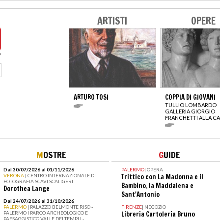
ARTISTI
OPERE
ARTURO TOSI
COPPIA DI GIOVANI
TULLIO LOMBARDO
GALLERIA GIORGIO
FRANCHETTI ALLA CA
M
OSTRE
G
UIDE
Dal 30/07/2026 al 01/11/2026
PALERMO
|
OPERA
VERONA
| CENTRO INTERNAZIONALE DI
Trittico con La Madonna e il
FOTOGRAFIA SCAVI SCALIGERI
Bambino, la Maddalena e
Dorothea Lange
Sant'Antonio
Dal 24/07/2026 al 31/10/2026
PALERMO
| PALAZZO BELMONTE RISO -
FIRENZE
|
NEGOZIO
PALERMO I PARCO ARCHEOLOGICO E
Libreria Cartoleria Bruno
PAESAGGISTICO VALLE DEI TEMPLI -