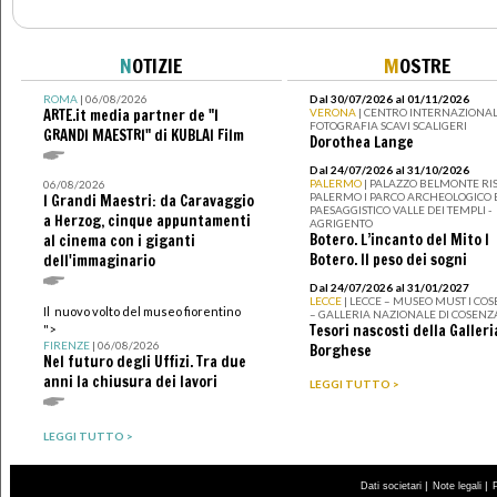
N
OTIZIE
M
OSTRE
ROMA
| 06/08/2026
Dal 30/07/2026 al 01/11/2026
ARTE.it media partner de "I
VERONA
| CENTRO INTERNAZIONAL
FOTOGRAFIA SCAVI SCALIGERI
GRANDI MAESTRI" di KUBLAI Film
Dorothea Lange
Dal 24/07/2026 al 31/10/2026
PALERMO
| PALAZZO BELMONTE RIS
06/08/2026
PALERMO I PARCO ARCHEOLOGICO 
I Grandi Maestri: da Caravaggio
PAESAGGISTICO VALLE DEI TEMPLI -
a Herzog, cinque appuntamenti
AGRIGENTO
Botero. L’incanto del Mito I
al cinema con i giganti
Botero. Il peso dei sogni
dell'immaginario
Dal 24/07/2026 al 31/01/2027
LECCE
| LECCE – MUSEO MUST I CO
Il nuovo volto del museo fiorentino
– GALLERIA NAZIONALE DI COSENZ
Tesori nascosti della Galleri
">
FIRENZE
| 06/08/2026
Borghese
Nel futuro degli Uffizi. Tra due
anni la chiusura dei lavori
LEGGI TUTTO >
LEGGI TUTTO >
|
|
Dati societari
Note legali