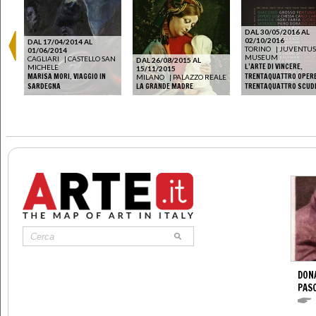
DAL 30/05/2016 AL
02/10/2016
DAL 17/04/2014 AL
TORINO
|
JUVENTUS
01/06/2014
MUSEUM
CAGLIARI
|
CASTELLO SAN
A
|
DAL 26/08/2015 AL
L’ARTE DI VINCERE.
MICHELE
O
15/11/2015
MARISA MORI. VIAGGIO IN
TRENTAQUATTRO OPERE
MILANO
|
PALAZZO REALE
SARDEGNA
LA GRANDE MADRE
TRENTAQUATTRO SCUD
DONA
PAS