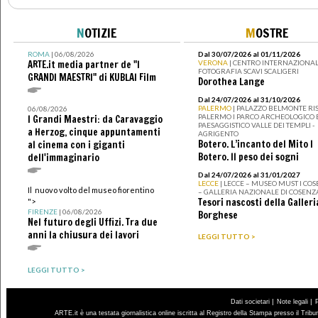
N
OTIZIE
M
OSTRE
ROMA
| 06/08/2026
Dal 30/07/2026 al 01/11/2026
ARTE.it media partner de "I
VERONA
| CENTRO INTERNAZIONAL
FOTOGRAFIA SCAVI SCALIGERI
GRANDI MAESTRI" di KUBLAI Film
Dorothea Lange
Dal 24/07/2026 al 31/10/2026
PALERMO
| PALAZZO BELMONTE RIS
06/08/2026
PALERMO I PARCO ARCHEOLOGICO 
I Grandi Maestri: da Caravaggio
PAESAGGISTICO VALLE DEI TEMPLI -
a Herzog, cinque appuntamenti
AGRIGENTO
Botero. L’incanto del Mito I
al cinema con i giganti
Botero. Il peso dei sogni
dell'immaginario
Dal 24/07/2026 al 31/01/2027
LECCE
| LECCE – MUSEO MUST I CO
Il nuovo volto del museo fiorentino
– GALLERIA NAZIONALE DI COSENZ
Tesori nascosti della Galleri
">
FIRENZE
| 06/08/2026
Borghese
Nel futuro degli Uffizi. Tra due
anni la chiusura dei lavori
LEGGI TUTTO >
LEGGI TUTTO >
|
|
Dati societari
Note legali
ARTE.it è una testata giornalistica online iscritta al Registro della Stampa presso il Trib