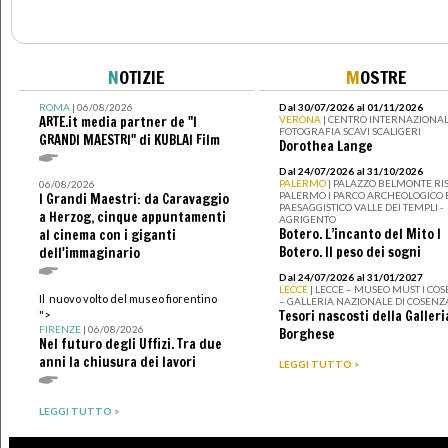
N
OTIZIE
M
OSTRE
ROMA
| 06/08/2026
Dal 30/07/2026 al 01/11/2026
ARTE.it media partner de "I
VERONA
| CENTRO INTERNAZIONAL
FOTOGRAFIA SCAVI SCALIGERI
GRANDI MAESTRI" di KUBLAI Film
Dorothea Lange
Dal 24/07/2026 al 31/10/2026
PALERMO
| PALAZZO BELMONTE RIS
06/08/2026
PALERMO I PARCO ARCHEOLOGICO 
I Grandi Maestri: da Caravaggio
PAESAGGISTICO VALLE DEI TEMPLI -
a Herzog, cinque appuntamenti
AGRIGENTO
Botero. L’incanto del Mito I
al cinema con i giganti
Botero. Il peso dei sogni
dell'immaginario
Dal 24/07/2026 al 31/01/2027
LECCE
| LECCE – MUSEO MUST I CO
Il nuovo volto del museo fiorentino
– GALLERIA NAZIONALE DI COSENZ
Tesori nascosti della Galleri
">
FIRENZE
| 06/08/2026
Borghese
Nel futuro degli Uffizi. Tra due
anni la chiusura dei lavori
LEGGI TUTTO >
LEGGI TUTTO >