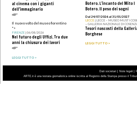
Botero. L’incanto del Mito I
al cinema con i giganti
Botero. Il peso dei sogni
dell'immaginario
Dal 24/07/2026 al 31/01/2027
LECCE
| LECCE – MUSEO MUST I CO
Il nuovo volto del museo fiorentino
– GALLERIA NAZIONALE DI COSENZ
Tesori nascosti della Galleri
">
FIRENZE
| 06/08/2026
Borghese
Nel futuro degli Uffizi. Tra due
anni la chiusura dei lavori
LEGGI TUTTO >
LEGGI TUTTO >
|
|
Dati societari
Note legali
ARTE.it è una testata giornalistica online iscritta al Registro della Stampa presso il Trib