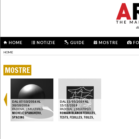
d
HOME
NOTIZIE
GUIDE
MOSTRE
F
HOME
MOSTRE
DAL 07/10/2016 AL
DAL 11/10/2019 AL
30/10/2016
15/11/2019
PADOVA
|
MULTIPLO
PADOVA
|
MULTIPLO
MICHELE SPANGHERO.
ROMAIN BLANCK FEUILLES,
SPACING
TESTS, FEUILLES, TOILES,