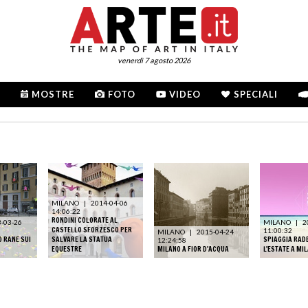
venerdì 7 agosto 2026
MOSTRE
FOTO
VIDEO
SPECIALI
MILANO
|
2014-04-06
14:06:22
RONDINI COLORATE AL
-03-26
MILANO
|
2
CASTELLO SFORZESCO PER
11:00:32
MILANO
|
2015-04-24
O RANE SUI
SALVARE LA STATUA
SPIAGGIA RAD
12:24:58
EQUESTRE
MILANO A FIOR D'ACQUA
L'ESTATE A MI