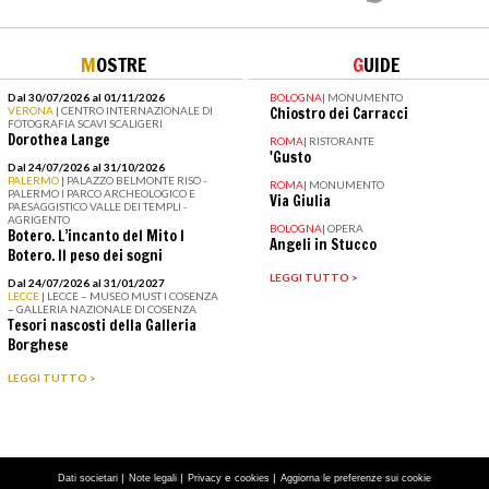
M
OSTRE
G
UIDE
Dal 30/07/2026 al 01/11/2026
BOLOGNA
|
MONUMENTO
VERONA
| CENTRO INTERNAZIONALE DI
Chiostro dei Carracci
FOTOGRAFIA SCAVI SCALIGERI
Dorothea Lange
ROMA
|
RISTORANTE
'Gusto
Dal 24/07/2026 al 31/10/2026
PALERMO
| PALAZZO BELMONTE RISO -
ROMA
|
MONUMENTO
PALERMO I PARCO ARCHEOLOGICO E
Via Giulia
PAESAGGISTICO VALLE DEI TEMPLI -
AGRIGENTO
BOLOGNA
|
OPERA
Botero. L’incanto del Mito I
Angeli in Stucco
Botero. Il peso dei sogni
LEGGI TUTTO >
Dal 24/07/2026 al 31/01/2027
LECCE
| LECCE – MUSEO MUST I COSENZA
– GALLERIA NAZIONALE DI COSENZA
Tesori nascosti della Galleria
Borghese
LEGGI TUTTO >
|
|
e
|
Dati societari
Note legali
Privacy
cookies
Aggiorna le preferenze sui cookie