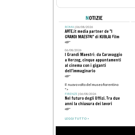
N
OTIZIE
ROMA
| 06/08/2026
ARTE.it media partner de "I
GRANDI MAESTRI" di KUBLAI Film
06/08/2026
I Grandi Maestri: da Caravaggio
a Herzog, cinque appuntamenti
al cinema con i giganti
dell'immaginario
Il nuovo volto del museo fiorentino
">
FIRENZE
| 06/08/2026
Nel futuro degli Uffizi. Tra due
anni la chiusura dei lavori
LEGGI TUTTO >