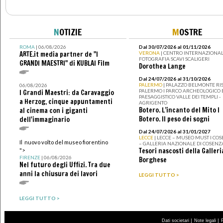
N
OTIZIE
M
OSTRE
ROMA
| 06/08/2026
Dal 30/07/2026 al 01/11/2026
ARTE.it media partner de "I
VERONA
| CENTRO INTERNAZIONAL
FOTOGRAFIA SCAVI SCALIGERI
GRANDI MAESTRI" di KUBLAI Film
Dorothea Lange
Dal 24/07/2026 al 31/10/2026
PALERMO
| PALAZZO BELMONTE RIS
06/08/2026
PALERMO I PARCO ARCHEOLOGICO 
I Grandi Maestri: da Caravaggio
PAESAGGISTICO VALLE DEI TEMPLI -
a Herzog, cinque appuntamenti
AGRIGENTO
Botero. L’incanto del Mito I
al cinema con i giganti
Botero. Il peso dei sogni
dell'immaginario
Dal 24/07/2026 al 31/01/2027
LECCE
| LECCE – MUSEO MUST I CO
Il nuovo volto del museo fiorentino
– GALLERIA NAZIONALE DI COSENZ
Tesori nascosti della Galleri
">
FIRENZE
| 06/08/2026
Borghese
Nel futuro degli Uffizi. Tra due
anni la chiusura dei lavori
LEGGI TUTTO >
LEGGI TUTTO >
|
|
Dati societari
Note legali