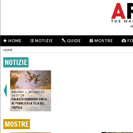
d
HOME
NOTIZIE
GUIDE
MOSTRE
F
HOME
NOTIZIE
MILANO
|
2014-05-05
16:37:39
PALAZZO ISIMBARDI SVELA
AL PUBBLICO LA TELA DEL
TIEPOLO
MOSTRE