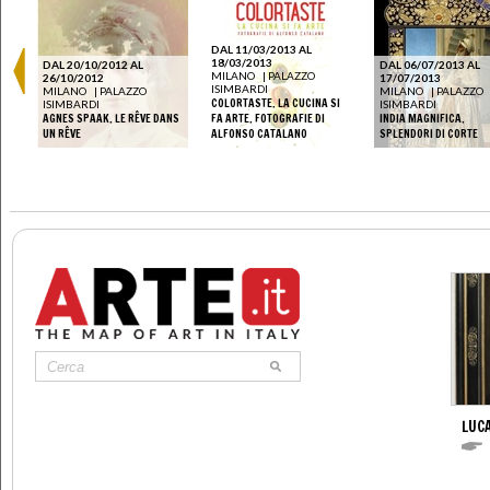
DAL 11/03/2013 AL
18/03/2013
DAL 20/10/2012 AL
DAL 06/07/2013 AL
MILANO
|
PALAZZO
26/10/2012
17/07/2013
ISIMBARDI
MILANO
|
PALAZZO
MILANO
|
PALAZZO
COLORTASTE. LA CUCINA SI
ISIMBARDI
ISIMBARDI
IN
AGNES SPAAK. LE RÊVE DANS
FA ARTE. FOTOGRAFIE DI
INDIA MAGNIFICA.
UN RÊVE
ALFONSO CATALANO
SPLENDORI DI CORTE
LUC