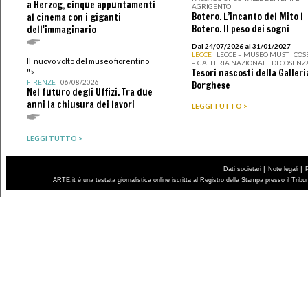
a Herzog, cinque appuntamenti
AGRIGENTO
Botero. L’incanto del Mito I
al cinema con i giganti
Botero. Il peso dei sogni
dell'immaginario
Dal 24/07/2026 al 31/01/2027
LECCE
| LECCE – MUSEO MUST I CO
Il nuovo volto del museo fiorentino
– GALLERIA NAZIONALE DI COSENZ
Tesori nascosti della Galleri
">
FIRENZE
| 06/08/2026
Borghese
Nel futuro degli Uffizi. Tra due
anni la chiusura dei lavori
LEGGI TUTTO >
LEGGI TUTTO >
|
|
Dati societari
Note legali
ARTE.it è una testata giornalistica online iscritta al Registro della Stampa presso il Trib