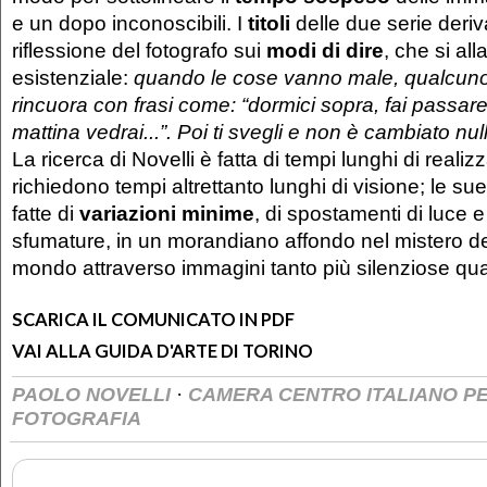
e un dopo inconoscibili. I
titoli
delle due serie deri
riflessione del fotografo sui
modi di dire
, che si al
esistenziale:
quando le cose vanno male, qualcuno 
rincuora con frasi come: “dormici sopra, fai passar
mattina vedrai...”. Poi ti svegli e non è cambiato nul
La ricerca di Novelli è fatta di tempi lunghi di reali
richiedono tempi altrettanto lunghi di visione; le s
fatte di
variazioni minime
, di spostamenti di luce 
sfumature, in un morandiano affondo nel mistero del
mondo attraverso immagini tanto più silenziose qu
SCARICA IL COMUNICATO IN PDF
VAI ALLA GUIDA D'ARTE DI TORINO
·
PAOLO NOVELLI
CAMERA CENTRO ITALIANO PE
FOTOGRAFIA