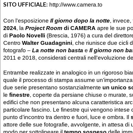
SITO UFFICIALE:
http://www.camera.to
Con l’esposizione
Il giorno dopo la notte
, invece,
2024
, la
Project Room
di CAMERA
apre le sue po
di
Paolo Novelli
(Brescia, 1976) a cura del direttore
Centro
Walter Guadagnini
, che riunisce due cicli d
fotografo –
La notte non basta
e
Il giorno non ba
2011 e 2018, considerati centrali nell’evoluzione de
Entrambe realizzate in analogico in un rigoroso bia
quale il processo di stampa assume un’importanza
due serie presentano sostanzialmente
un unico s
le
finestre
, coperte da persiane chiuse o murate, su
edifici che non presentano alcuna caratteristica arch
particolare fascino. Le finestre qui vengono intese
punto d’incontro tra dentro e fuori, luce e ombra. Il
attore delle sue fotografie, avvolgente, in attesa d
modo per sottolineare il
tempo sospeso
delle imma