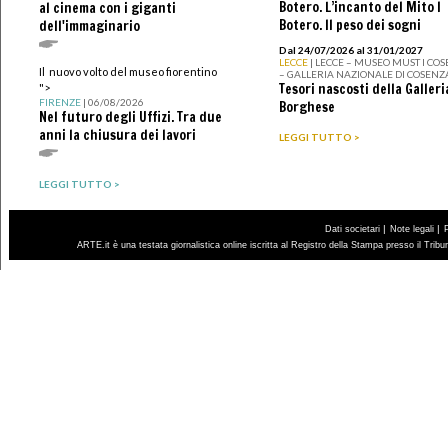
Botero. L’incanto del Mito I
al cinema con i giganti
Botero. Il peso dei sogni
dell'immaginario
Dal 24/07/2026 al 31/01/2027
LECCE
| LECCE – MUSEO MUST I CO
Il nuovo volto del museo fiorentino
– GALLERIA NAZIONALE DI COSENZ
Tesori nascosti della Galleri
">
FIRENZE
| 06/08/2026
Borghese
Nel futuro degli Uffizi. Tra due
anni la chiusura dei lavori
LEGGI TUTTO >
LEGGI TUTTO >
|
|
Dati societari
Note legali
ARTE.it è una testata giornalistica online iscritta al Registro della Stampa presso il Trib