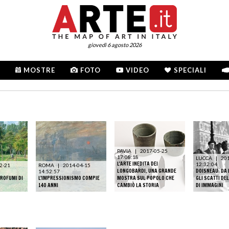
giovedì 6 agosto 2026
MOSTRE
FOTO
VIDEO
SPECIALI
PAVIA
|
2017-05-25
17:08:18
LUCCA
|
20
L'ARTE INEDITA DEI
12:32:04
2-21
ROMA
|
2014-04-15
LONGOBARDI. UNA GRANDE
DOISNEAU: DA 
14:52:57
PROFUMI DI
L'IMPRESSIONISMO COMPIE
MOSTRA SUL POPOLO CHE
GLI SCATTI DE
140 ANNI
CAMBIÒ LA STORIA
DI IMMAGINI