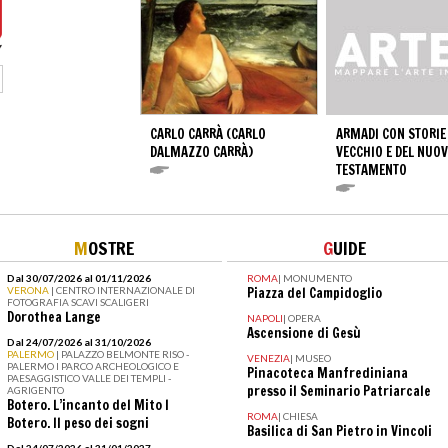
CARLO CARRÀ (CARLO
ARMADI CON STORIE
DALMAZZO CARRÀ)
VECCHIO E DEL NUO
TESTAMENTO
M
OSTRE
G
UIDE
Dal 30/07/2026 al 01/11/2026
ROMA
|
MONUMENTO
VERONA
| CENTRO INTERNAZIONALE DI
Piazza del Campidoglio
FOTOGRAFIA SCAVI SCALIGERI
Dorothea Lange
NAPOLI
|
OPERA
Ascensione di Gesù
Dal 24/07/2026 al 31/10/2026
PALERMO
| PALAZZO BELMONTE RISO -
VENEZIA
|
MUSEO
PALERMO I PARCO ARCHEOLOGICO E
Pinacoteca Manfrediniana
PAESAGGISTICO VALLE DEI TEMPLI -
presso il Seminario Patriarcale
AGRIGENTO
Botero. L’incanto del Mito I
ROMA
|
CHIESA
Botero. Il peso dei sogni
Basilica di San Pietro in Vincoli