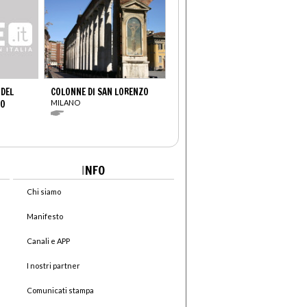
 DEL
COLONNE DI SAN LORENZO
VO
MILANO
I
NFO
Chi siamo
Manifesto
Canali e APP
I nostri partner
Comunicati stampa