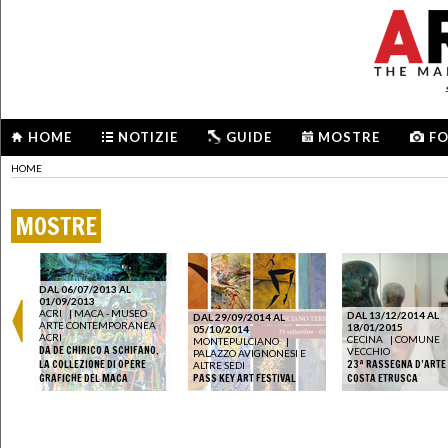
HOME
NOTIZIE
GUIDE
MOSTRE
F
HOME
MOSTRE
DAL 06/07/2013 AL
01/09/2013
ACRI
|
MACA - MUSEO
DAL 13/12/2014 AL
DAL 29/09/2014 AL
ARTE CONTEMPORANEA
18/01/2015
05/10/2014
ACRI
A
CECINA
|
COMUNE
MONTEPULCIANO
|
DA DE CHIRICO A SCHIFANO.
VECCHIO
PALAZZO AVIGNONESI E
E
LA COLLEZIONE DI OPERE
23ª RASSEGNA D’ARTE
ALTRE SEDI
GRAFICHE DEL MACA
PASS KEY ART FESTIVAL
COSTA ETRUSCA