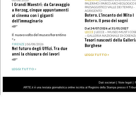
06/08/2026
PALERMO I PARCO ARCHEOLOGICO 
I Grandi Maestri: da Caravaggio
PAESAGGISTICO VALLE DEI TEMPLI -
a Herzog, cinque appuntamenti
AGRIGENTO
Botero. L’incanto del Mito I
al cinema con i giganti
Botero. Il peso dei sogni
dell'immaginario
Dal 24/07/2026 al 31/01/2027
LECCE
| LECCE – MUSEO MUST I CO
Il nuovo volto del museo fiorentino
– GALLERIA NAZIONALE DI COSENZ
Tesori nascosti della Galleri
">
FIRENZE
| 06/08/2026
Borghese
Nel futuro degli Uffizi. Tra due
anni la chiusura dei lavori
LEGGI TUTTO >
LEGGI TUTTO >
|
|
Dati societari
Note legali
ARTE.it è una testata giornalistica online iscritta al Registro della Stampa presso il Trib