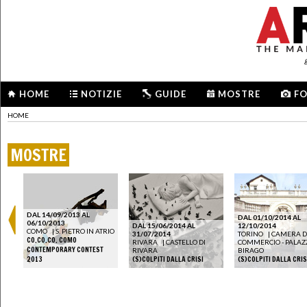
HOME
NOTIZIE
GUIDE
MOSTRE
F
HOME
MOSTRE
DAL 14/09/2013 AL
DAL 01/10/2014 AL
06/10/2013
DAL 15/06/2014 AL
12/10/2014
COMO
|
S. PIETRO IN ATRIO
31/07/2014
TORINO
|
CAMERA D
CO.CO.CO. COMO
 6
RIVARA
|
CASTELLO DI
COMMERCIO - PALAZ
NG
CONTEMPORARY CONTEST
RIVARA
BIRAGO
2013
(S)COLPITI DALLA CRISI
(S)COLPITI DALLA CRIS