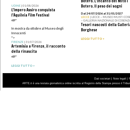
Botero. L’incanto del Mito I
Botero. Il peso dei sogni
UDINE
| 01/08/2026
L'Impero Assiro conquista
Dal 24/07/2026 al 31/01/2027
l'Aquileia Film Festival
LECCE
| LECCE – MUSEO MUST I CO
– GALLERIA NAZIONALE DI COSENZ
Tesori nascosti della Galleri
In mostra da ottobre al Museo degli
Borghese
Innocenti
">
LEGGI TUTTO >
FIRENZE
| 31/07/2026
Artemisia a Firenze, il racconto
della rinascita
LEGGI TUTTO >
|
|
Dati societari
Note legali
ARTE.it è una testata giornalistica online iscritta al Registro della Stampa presso il Trib