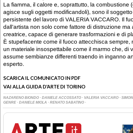
La fiamma, il calore e, soprattutto, la combustione
agisce sugli oggetti modificandoli), sono il soggetto
persistente del lavoro di VALERIA VACCARO. Il fuo
dall’artista non solo come fattore di distruzione m
creatrice, capace di generare trasformazioni e di p
È stupefacente come il fuoco attecchisca sempre, 
un materiale insospettabile come il marmo che, di vo
assume sembianze differenti traendo in inganno an
esperto.
SCARICA IL COMUNICATO IN PDF
VAI ALLA GUIDA D'ARTE DI TORINO
·
·
·
NAZARENO BIONDO
DANIELE ACCOSSATO
VALERIA VACCARO
SIMO
·
·
·
GENRE
DANIELE MIOLA
RENATO SABATINO