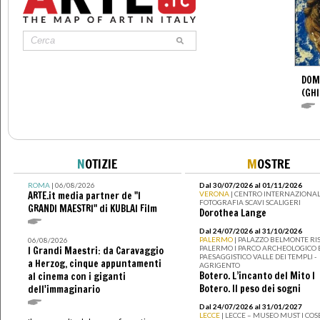
DOM
(GHI
N
OTIZIE
M
OSTRE
ROMA
| 06/08/2026
Dal 30/07/2026 al 01/11/2026
ARTE.it media partner de "I
VERONA
| CENTRO INTERNAZIONAL
FOTOGRAFIA SCAVI SCALIGERI
GRANDI MAESTRI" di KUBLAI Film
Dorothea Lange
Dal 24/07/2026 al 31/10/2026
PALERMO
| PALAZZO BELMONTE RIS
06/08/2026
PALERMO I PARCO ARCHEOLOGICO 
I Grandi Maestri: da Caravaggio
PAESAGGISTICO VALLE DEI TEMPLI -
a Herzog, cinque appuntamenti
AGRIGENTO
Botero. L’incanto del Mito I
al cinema con i giganti
Botero. Il peso dei sogni
dell'immaginario
Dal 24/07/2026 al 31/01/2027
LECCE
| LECCE – MUSEO MUST I CO