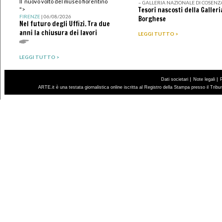
Il nuovo volto del museo fiorentino
– GALLERIA NAZIONALE DI COSENZ
Tesori nascosti della Galleri
">
FIRENZE
| 06/08/2026
Borghese
Nel futuro degli Uffizi. Tra due
anni la chiusura dei lavori
LEGGI TUTTO >
LEGGI TUTTO >
|
|
Dati societari
Note legali
ARTE.it è una testata giornalistica online iscritta al Registro della Stampa presso il Trib