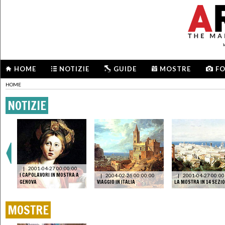
HOME
NOTIZIE
GUIDE
MOSTRE
F
HOME
NOTIZIE
-
N I
|
2001-04-27 00:00:00
I CAPOLAVORI IN MOSTRA A
|
2004-02-26 00:00:00
|
2001-04-27 00:00
A
GENOVA
VIAGGIO IN ITALIA
LA MOSTRA IN 14 SEZIO
MOSTRE