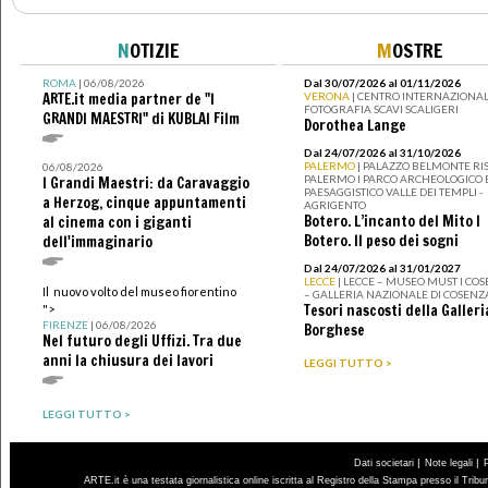
N
OTIZIE
M
OSTRE
ROMA
| 06/08/2026
Dal 30/07/2026 al 01/11/2026
ARTE.it media partner de "I
VERONA
| CENTRO INTERNAZIONAL
FOTOGRAFIA SCAVI SCALIGERI
GRANDI MAESTRI" di KUBLAI Film
Dorothea Lange
Dal 24/07/2026 al 31/10/2026
PALERMO
| PALAZZO BELMONTE RIS
06/08/2026
PALERMO I PARCO ARCHEOLOGICO 
I Grandi Maestri: da Caravaggio
PAESAGGISTICO VALLE DEI TEMPLI -
a Herzog, cinque appuntamenti
AGRIGENTO
Botero. L’incanto del Mito I
al cinema con i giganti
Botero. Il peso dei sogni
dell'immaginario
Dal 24/07/2026 al 31/01/2027
LECCE
| LECCE – MUSEO MUST I CO
Il nuovo volto del museo fiorentino
– GALLERIA NAZIONALE DI COSENZ
Tesori nascosti della Galleri
">
FIRENZE
| 06/08/2026
Borghese
Nel futuro degli Uffizi. Tra due
anni la chiusura dei lavori
LEGGI TUTTO >
LEGGI TUTTO >
|
|
Dati societari
Note legali
ARTE.it è una testata giornalistica online iscritta al Registro della Stampa presso il Trib