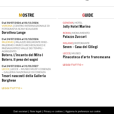
M
OSTRE
G
UIDE
Dal 30/07/2026 al 01/11/2026
GENOVA
|
HOTEL
VERONA
| CENTRO INTERNAZIONALE DI
Jolly Hotel Marino
FOTOGRAFIA SCAVI SCALIGERI
Dorothea Lange
ROMA
|
MONUMENTO
Palazzo Zuccari
Dal 24/07/2026 al 31/10/2026
PALERMO
| PALAZZO BELMONTE RISO -
MILANO
|
RISTORANTE
PALERMO I PARCO ARCHEOLOGICO E
Seven – Casa dei Ciliegi
PAESAGGISTICO VALLE DEI TEMPLI -
AGRIGENTO
LECCE
|
MUSEO
Botero. L’incanto del Mito I
Pinacoteca d'arte francescana
Botero. Il peso dei sogni
LEGGI TUTTO >
Dal 24/07/2026 al 31/01/2027
LECCE
| LECCE – MUSEO MUST I COSENZA
– GALLERIA NAZIONALE DI COSENZA
Tesori nascosti della Galleria
Borghese
LEGGI TUTTO >
|
|
e
|
Dati societari
Note legali
Privacy
cookies
Aggiorna le preferenze sui cookie