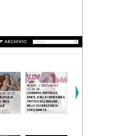
ARCHIVIO
ROMA
|
2021-06-15
ROMA
|
2022-10-05
22:42:18
12:27:15
ROMA
|
LEONARDO, RAFFAELLO,
VILLA FARNESINA CANTIERE
2 10:15:15
10:31:02
GALATEA SI
DANTE: A VILLA FARNESINA IL
"DI CONOSCENZA". APRONO
RAFFAELLO,
L VIA IL
TRITTICO DELL'INGEGNO
AL PUBBLICO I RESTAURI
E LA PASSI
LLA
NELLE CELEBRAZIONI DI
DEGLI AFFRESCHI DI
UN "RINCON
CENTO ANNI FA
RAFFAELLO E DEL SODOMA
FARNESINA