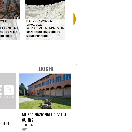
DAL 03/10
12/01/202
23 AL
DAL 25/01/2025 AL
ROMA
|
V
18/05/2025
LEONARDO 
LA FARNESINA
ROMA
|
VILLA FARNESINA
'ANTICO NELLA
GIANFRANCO BARUCHELLO.
INFLUENZE 
TINO CHIGI
MONDI POSSIBILI
ROMA
ROMA
|
LUOGHI
MUSEO NAZIONALE DI VILLA
GUINIGI
NNI IN
LUCCA