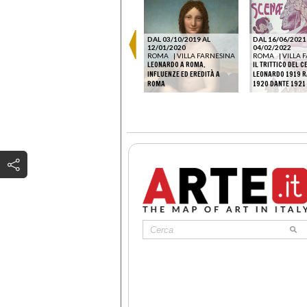
DAL 03/10/2019 AL
DAL 16/06/2021
12/01/2020
04/02/2022
ROMA
|
VILLA FARNESINA
ROMA
|
VILLA 
LEONARDO A ROMA.
IL TRITTICO DEL 
RNESINA
ELLO.
INFLUENZE ED EREDITÀ A
LEONARDO 1919 R
ROMA
1920 DANTE 1921
ROMA
|