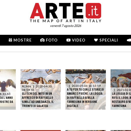
venerdì 7 agosto 2026
MOSTRE
FOTO
VIDEO
SPECIALI
|
2020-05-06 16:13:59
ROMA
|
2020-04-30
A TU PER TU CON LE STORIE DI
08:59:50
|
2021-02-0
GLI ECHI DEL MITO IN UN
AMORE E PSICHE: LA LOGGIA
LA LOGGIA DI 
8:41:53
ZA L’ANNO
AFFRESCO DI RAFFAELLO
DI RAFFAELLO A VILLA
RIFÀ IL LOOK: A
 MOSTRE DA
SIMILE AD UNA DANZA: IL
FARNESINA IN VERSIONE
RESTAURO A VI
TRIONFO DI GALATEA
DIGITALE
FARNESINA