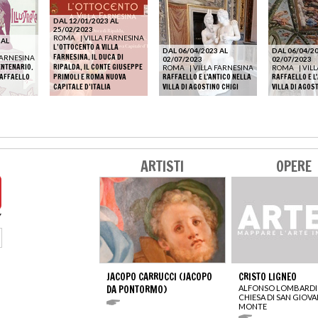
DAL 12/01/2023 AL
25/02/2023
ROMA
|
VILLA FARNESINA
 AL
L’OTTOCENTO A VILLA
DAL 06/04/2023 AL
DAL 06/04/20
FARNESINA. IL DUCA DI
FARNESINA
02/07/2023
02/07/2023
CENTENARIO.
RIPALDA, IL CONTE GIUSEPPE
ROMA
|
VILLA FARNESINA
ROMA
|
VIL
AFFAELLO
PRIMOLI E ROMA NUOVA
RAFFAELLO E L'ANTICO NELLA
RAFFAELLO E L
CAPITALE D’ITALIA
VILLA DI AGOSTINO CHIGI
VILLA DI AGOS
ARTISTI
OPERE
JACOPO CARRUCCI (JACOPO
CRISTO LIGNEO
DA PONTORMO)
ALFONSO LOMBARDI
CHIESA DI SAN GIOVA
MONTE