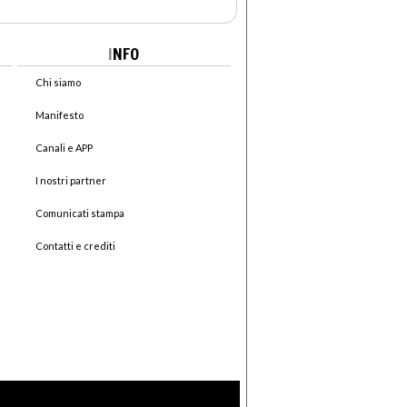
I
NFO
Chi siamo
Manifesto
Canali e APP
I nostri partner
Comunicati stampa
Contatti e crediti