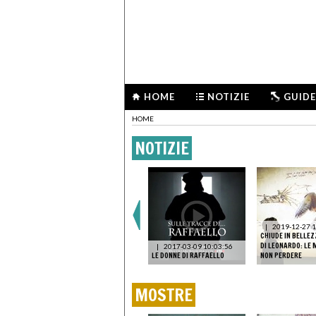
HOME
NOTIZIE
GUIDE
HOME
NOTIZIE
07
TRA
|
2019-12-27 1
ROMA
|
2025-11-20
CHIUDE IN BELLEZ
21:15:12
PALAZZO BRASCHI RITROVA
DI LEONARDO: LE
|
2017-03-09 10:03:56
LE VILLE E I GIARDINI DI ROMA
LE DONNE DI RAFFAELLO
NON PERDERE
MOSTRE