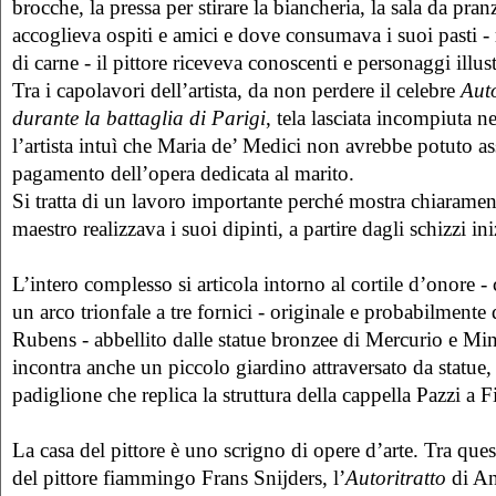
brocche, la pressa per stirare la biancheria, la sala da pra
accoglieva ospiti e amici e dove consumava i suoi pasti -
di carne - il pittore riceveva conoscenti e personaggi illust
Tra i capolavori dell’artista, da non perdere il celebre
Auto
durante la battaglia di Parigi
, tela lasciata incompiuta 
l’artista intuì che Maria de’ Medici non avrebbe potuto as
pagamento dell’opera dedicata al marito.
Si tratta di un lavoro importante perché mostra chiarament
maestro realizzava i suoi dipinti, a partire dagli schizzi ini
L’intero complesso si articola intorno al cortile d’onore -
un arco trionfale a tre fornici - originale e probabilmente
Rubens - abbellito dalle statue bronzee di Mercurio e Mine
incontra anche un piccolo giardino attraversato da statue,
padiglione che replica la struttura della cappella Pazzi a F
La casa del pittore è uno scrigno di opere d’arte. Tra que
del pittore fiammingo Frans Snijders, l’
Autoritratto
di An