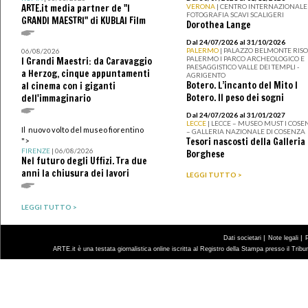
ARTE.it media partner de "I
VERONA
| CENTRO INTERNAZIONALE 
FOTOGRAFIA SCAVI SCALIGERI
GRANDI MAESTRI" di KUBLAI Film
Dorothea Lange
Dal 24/07/2026 al 31/10/2026
PALERMO
| PALAZZO BELMONTE RISO 
06/08/2026
PALERMO I PARCO ARCHEOLOGICO E
I Grandi Maestri: da Caravaggio
PAESAGGISTICO VALLE DEI TEMPLI -
a Herzog, cinque appuntamenti
AGRIGENTO
Botero. L’incanto del Mito I
al cinema con i giganti
Botero. Il peso dei sogni
dell'immaginario
Dal 24/07/2026 al 31/01/2027
LECCE
| LECCE – MUSEO MUST I COSE
Il nuovo volto del museo fiorentino
– GALLERIA NAZIONALE DI COSENZA
Tesori nascosti della Galleria
">
FIRENZE
| 06/08/2026
Borghese
Nel futuro degli Uffizi. Tra due
anni la chiusura dei lavori
LEGGI TUTTO >
LEGGI TUTTO >
|
|
Dati societari
Note legali
ARTE.it è una testata giornalistica online iscritta al Registro della Stampa presso il Trib