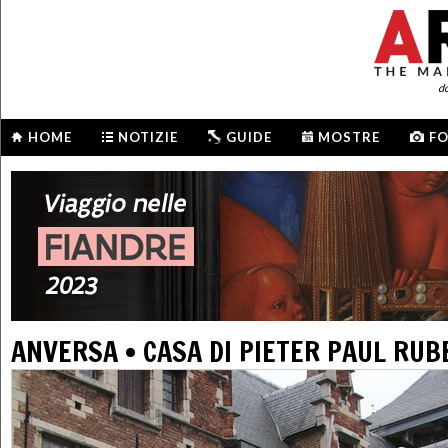
d
HOME
NOTIZIE
GUIDE
MOSTRE
F
ANVERSA • CASA DI PIETER PAUL RUB