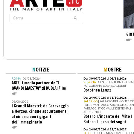
GIO 
N
OTIZIE
M
OSTRE
ROMA
| 06/08/2026
Dal 30/07/2026 al 01/11/2026
ARTE.it media partner de "I
VERONA
| CENTRO INTERNAZIONAL
FOTOGRAFIA SCAVI SCALIGERI
GRANDI MAESTRI" di KUBLAI Film
Dorothea Lange
Dal 24/07/2026 al 31/10/2026
PALERMO
| PALAZZO BELMONTE RIS
06/08/2026
PALERMO I PARCO ARCHEOLOGICO 
I Grandi Maestri: da Caravaggio
PAESAGGISTICO VALLE DEI TEMPLI -
a Herzog, cinque appuntamenti
AGRIGENTO
Botero. L’incanto del Mito I
al cinema con i giganti
Botero. Il peso dei sogni
dell'immaginario
Dal 24/07/2026 al 31/01/2027
LECCE
| LECCE – MUSEO MUST I CO