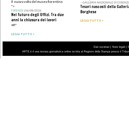
Il nuovo volto del museo fiorentino
– GALLERIA NAZIONALE DI COSENZ
Tesori nascosti della Galleri
">
FIRENZE
| 06/08/2026
Borghese
Nel futuro degli Uffizi. Tra due
anni la chiusura dei lavori
LEGGI TUTTO >
LEGGI TUTTO >
|
|
Dati societari
Note legali
ARTE.it è una testata giornalistica online iscritta al Registro della Stampa presso il Trib