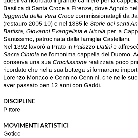
questi va ricordato il grande cantiere per la cappel
Basilica di Santa Croce a Firenze, dove Agnolo ne
leggenda della Vera Croce
commissionatagli da Jac
(restauro 2005-10) e nel 1385 le
Storie dei santi A
Battista, Giovanni Evangelista e Nicola
per la Cappe
Santissimo, patrocinata dalla famiglia Castellani.
Nel 1392 lavorò a Prato in
Palazzo Datini
e affresc
Sacra Cintola
nell’omonima cappella del Duomo. Agli
conserva una sua
Crocifissione
realizzata poco pri
ricordato che nella sua bottega si formarono importa
Lorenzo Monaco e Cennino Cennini, che nelle sue 
aver passato ben 12 anni con Gaddi.
DISCIPLINE
Pittore
MOVIMENTI ARTISTICI
Gotico