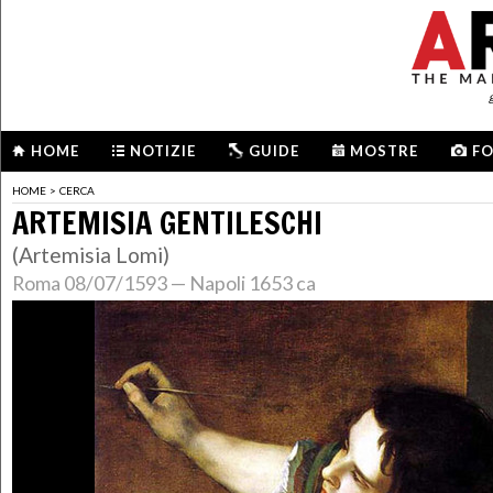
HOME
NOTIZIE
GUIDE
MOSTRE
F
HOME
>
CERCA
ARTEMISIA GENTILESCHI
(Artemisia Lomi)
Roma 08/07/1593 — Napoli 1653 ca