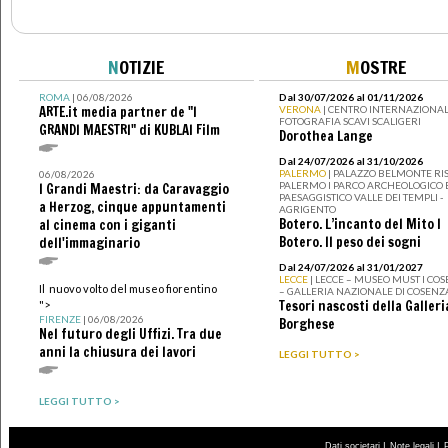
N
OTIZIE
M
OSTRE
ROMA
| 06/08/2026
Dal 30/07/2026 al 01/11/2026
ARTE.it media partner de "I
VERONA
| CENTRO INTERNAZIONAL
FOTOGRAFIA SCAVI SCALIGERI
GRANDI MAESTRI" di KUBLAI Film
Dorothea Lange
Dal 24/07/2026 al 31/10/2026
PALERMO
| PALAZZO BELMONTE RIS
06/08/2026
PALERMO I PARCO ARCHEOLOGICO 
I Grandi Maestri: da Caravaggio
PAESAGGISTICO VALLE DEI TEMPLI -
a Herzog, cinque appuntamenti
AGRIGENTO
Botero. L’incanto del Mito I
al cinema con i giganti
Botero. Il peso dei sogni
dell'immaginario
Dal 24/07/2026 al 31/01/2027
LECCE
| LECCE – MUSEO MUST I CO
Il nuovo volto del museo fiorentino
– GALLERIA NAZIONALE DI COSENZ
Tesori nascosti della Galleri
">
FIRENZE
| 06/08/2026
Borghese
Nel futuro degli Uffizi. Tra due
anni la chiusura dei lavori
LEGGI TUTTO >
LEGGI TUTTO >
|
|
Dati societari
Note legali